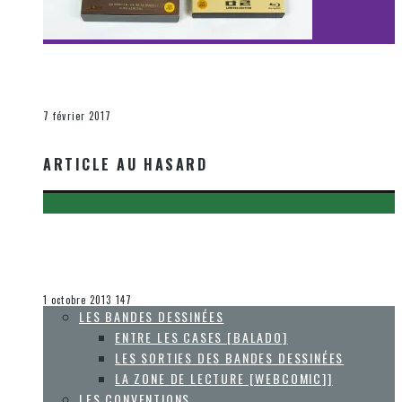
[Découverte Film] Assassination : Limited Edition –
Unboxing DVD & Blu-Ray
La Zone d'écoute
7 février 2017
ARTICLE AU HASARD
[CONCOURS] UNE FÊTE SURNATURELLE AVEC TÉLÉTOON
POUR L’HALLOWEEN!
Olivier LeBlanc-Lussier
Concours
1 octobre 2013
147
LES BANDES DESSINÉES
ENTRE LES CASES [BALADO]
LES SORTIES DES BANDES DESSINÉES
LA ZONE DE LECTURE [WEBCOMIC]]
LES CONVENTIONS