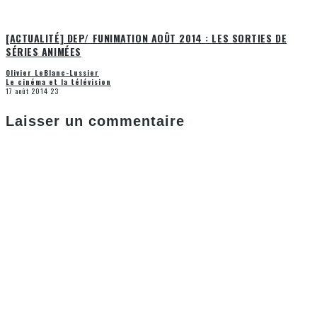
[ACTUALITÉ] DEP/ FUNIMATION AOÛT 2014 : LES SORTIES DE
SÉRIES ANIMÉES
Olivier LeBlanc-Lussier
Le cinéma et la télévision
17 août 2014
23
Laisser un commentaire