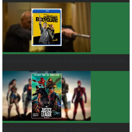
[Critique Film] The Hitman’s Bodyguard de Patrick Hughes
[Critique Film] Justice League de Zack Snyder