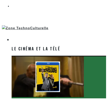
LE CINÉMA ET LA TÉLÉ
LE CINÉMA ET LA TÉLÉ
[Critique Film] The Hitman’s Bodyguard de Patrick
Hughes