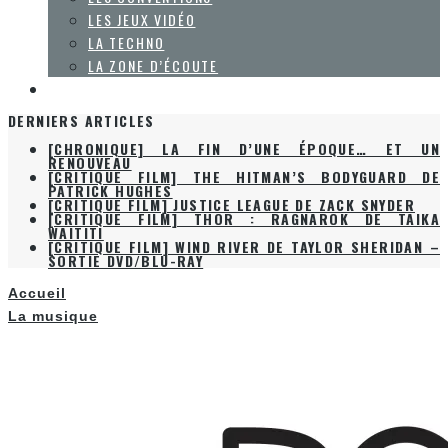
LES JEUX VIDÉO
LA TECHNO
LA ZONE D’ÉCOUTE
À PROPOS
DERNIERS ARTICLES
[CHRONIQUE] LA FIN D’UNE ÉPOQUE… ET UN
RENOUVEAU
[CRITIQUE FILM] THE HITMAN’S BODYGUARD DE
PATRICK HUGHES
[CRITIQUE FILM] JUSTICE LEAGUE DE ZACK SNYDER
[CRITIQUE FILM] THOR : RAGNAROK DE TAIKA
WAITITI
[CRITIQUE FILM] WIND RIVER DE TAYLOR SHERIDAN –
SORTIE DVD/BLU-RAY
Accueil
La musique