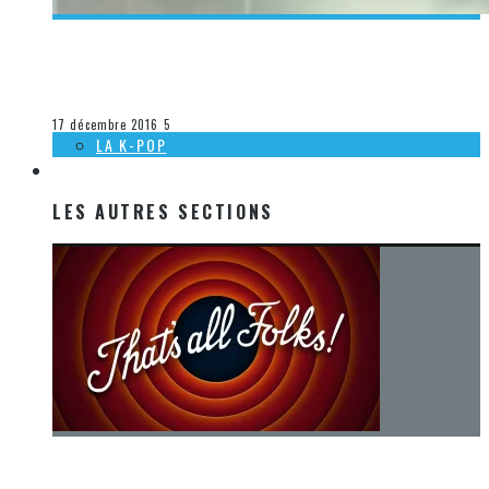
[DÉCOUVERTE K-POP] MES SUGGESTIONS DES VIDÉOCLIPS
K-POP DU 27 NOVEMBRE AU 3 DÉCEMBRE 2016
Olivier LeBlanc-Lussier
La K-Pop
17 décembre 2016
5
LA K-POP
LES AUTRES SECTIONS
LES AUTRES SECTIONS
[Chronique] La fin d’une époque… et un renouveau