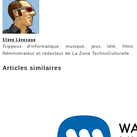
[ACTUALITÉ] SORTIES MUSICALES 2015 À VENIR CHEZ WARNER –
SEMAINE 3
Steve Lévesque
La musique
27 janvier 2015
7