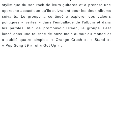
stylistique du son rock de leurs guitares et à prendre une
approche acoustique qu’ils suivraient pour les deux albums
suivants. Le groupe a continué à explorer des valeurs
politiques « vertes » dans l’emballage de l’album et dans
les paroles. Afin de promouvoir Green, le groupe s’est
lancé dans une tournée de onze mois autour du monde et
a publié quatre simples: « Orange Crush », « Stand »,
« Pop Song 89 », et « Get Up « .
Jimmy
Vivino & The Black Italians – 13 Live
Fat Man
Soulful Dress
From A Buick 6
Fast Life Rider
Fool’s Gold
Heaven In A Pontiac