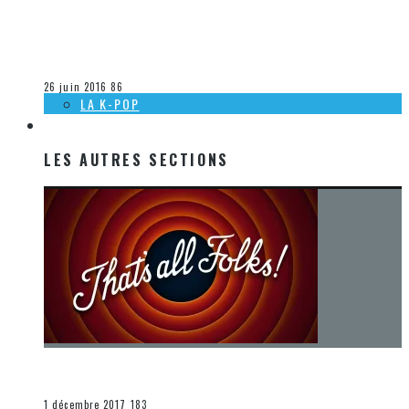
[CRITIQUE MUSIQUE] THE LEGEND OF ZELDA : SYMPHONY OF
THE GODDESSES – MASTER QUEST À LA PLACE DES ARTS
Olivier LeBlanc-Lussier
La musique
26 juin 2016
86
LA K-POP
LES AUTRES SECTIONS
LES AUTRES SECTIONS
[Chronique] La fin d’une époque… et un renouveau
END
1 décembre 2017
183