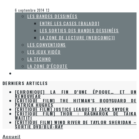
Collaboration Spéciale
La Zone d'écoute
6 septembre 2014
13
LES BANDES DESSINÉES
ENTRE LES CASES [BALADO]
LES SORTIES DES BANDES DESSINÉES
LA ZONE DE LECTURE [WEBCOMIC]]
LES CONVENTIONS
LES JEUX VIDÉO
LA TECHNO
LA ZONE D’ÉCOUTE
À PROPOS
DERNIERS ARTICLES
[CHRONIQUE] LA FIN D’UNE ÉPOQUE… ET UN
RENOUVEAU
[CRITIQUE FILM] THE HITMAN’S BODYGUARD DE
PATRICK HUGHES
[CRITIQUE FILM] JUSTICE LEAGUE DE ZACK SNYDER
[CRITIQUE FILM] THOR : RAGNAROK DE TAIKA
WAITITI
[CRITIQUE FILM] WIND RIVER DE TAYLOR SHERIDAN –
SORTIE DVD/BLU-RAY
Accueil