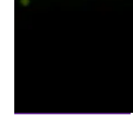
[MILLE ET UNE VIES] #99 – MAGICITE – BÛCHERON DES
CAVERNES