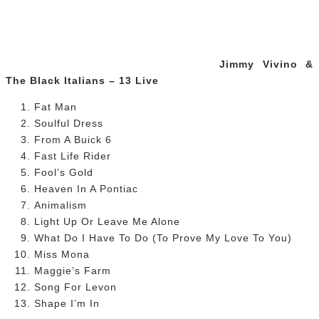
Animalism
Light Up Or Leave Me Alone
What Do I Have To Do (To Prove My Love To You)
Miss Mona
Maggie’s Farm
Song For Levon
Shape I’m In
Date de sortie: 14 mai 2013
Genre: Blues
Disponibilité: disque compact
Directeur musical au show de Conan O’Brien et chef du
« band maison », Jimmy Vivino, a réuni son groupe des
vingt dernières années, The Black Italians, pour une soirée
musicale inoubliable au Levon Helm’ Woodstock studio.
Bob Dylan, James Brown, Traffic et Johnny Winter sont à
l’honneur.