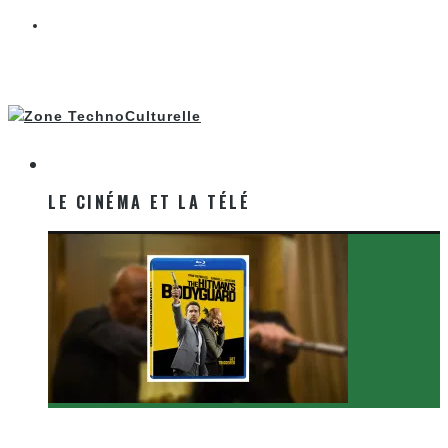
LE CINÉMA ET LA TÉLÉ
LE CINÉMA ET LA TÉLÉ
[Critique Film] The Hitman’s Bodyguard de Patrick
Hughes