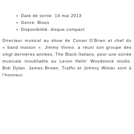
Billy Boy Arnold, Charlie Musselwhite, Mark
Hummel, Sugar Ray Norcia, James Harman –
Remembering Little Walter
I Got To Go
Just A Feeling
You’re So Fine
It’s Too Late Brother
Mean Old World
One Of These Mornings
Blue Light
Crazy Mixed Up World
Up The Line
Can’t Hold Out Much Longer
My Babe