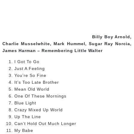
Date de sortie: 14 mai 2013
Genre: Blues
Disponibilité: disque compact
Little Jacobs Walter, intronisé au Temple de la renommée
du Rock and Roll, a reçu un immense hommage lors de cet
enregistrement « en direct » qui rassemble cinq des plus
grands joueurs d’harmonica de la scène blues: Charlie
Musselwhite, Billy Boy Arnold, Mark Hummel, James
Harman et Sugar Ray Norcia.
13 live
Access All Arena
Billy Boy Arnold
Charlie
Musselwhite
Fitz and the Tantrum
James
Harman
Jimmy Vivino
Justice
Mark Hummel
More Than
Juste a Dream
R.E.M. Green
Remember Little
Walter
Straight No Chaser
Sugar Ray Norcia
The Black
Italians
Under The Influence
Warner Music Canada