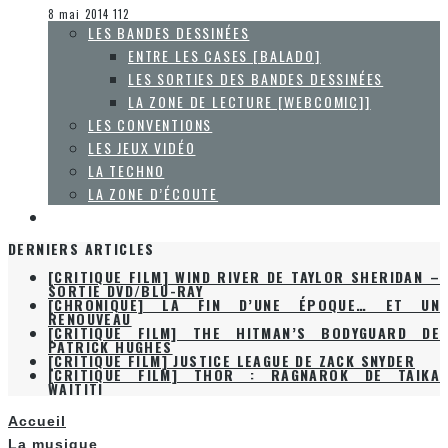
La Zone d'écoute
8 mai 2014
112
LES BANDES DESSINÉES
ENTRE LES CASES [BALADO]
LES SORTIES DES BANDES DESSINÉES
LA ZONE DE LECTURE [WEBCOMIC]]
LES CONVENTIONS
LES JEUX VIDÉO
LA TECHNO
LA ZONE D’ÉCOUTE
À PROPOS
DERNIERS ARTICLES
[CRITIQUE FILM] WIND RIVER DE TAYLOR SHERIDAN –
SORTIE DVD/BLU-RAY
[CHRONIQUE] LA FIN D’UNE ÉPOQUE… ET UN
RENOUVEAU
[CRITIQUE FILM] THE HITMAN’S BODYGUARD DE
PATRICK HUGHES
[CRITIQUE FILM] JUSTICE LEAGUE DE ZACK SNYDER
[CRITIQUE FILM] THOR : RAGNAROK DE TAIKA
WAITITI
Accueil
La musique