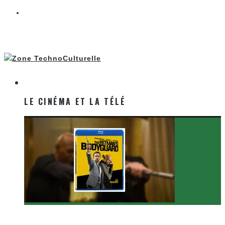
LE CINÉMA ET LA TÉLÉ
LE CINÉMA ET LA TÉLÉ
[Critique Film] The Hitman’s Bodyguard de Patrick
Hughes