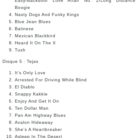
Easy/Backdoor Love Affair No. 2/Long Distance
Boogie
Nasty Dogs And Funky Kings
Blue Jean Blues
Balinese
Mexican Blackbird
Heard It On The X
Tush
Disque 5 : Tejas
It’s Only Love
Arrested For Driving While Blind
El Diablo
Snappy Kakkie
Enjoy And Get It On
Ten Dollar Man
Pan Am Highway Blues
Avalon Hideaway
She’s A Heartbreaker
Asleep In The Desert