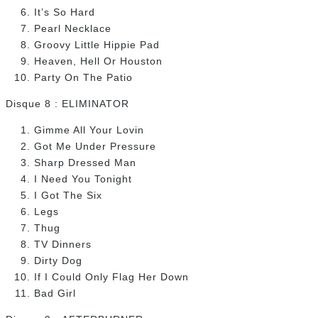
It’s So Hard
Pearl Necklace
Groovy Little Hippie Pad
Heaven, Hell Or Houston
Party On The Patio
Disque 8 : ELIMINATOR
Gimme All Your Lovin
Got Me Under Pressure
Sharp Dressed Man
I Need You Tonight
I Got The Six
Legs
Thug
TV Dinners
Dirty Dog
If I Could Only Flag Her Down
Bad Girl