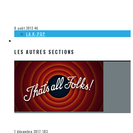
[ACTUALITÉ] SORTIES MUSICALES À VENIR CHEZ WARNER
MUSIC CANADA – 8 AOÛT 2013
Steve Lévesque
La musique
8 août 2013
46
LA K-POP
LES AUTRES SECTIONS
LES AUTRES SECTIONS
[Chronique] La fin d’une époque… et un renouveau
END
1 décembre 2017
183