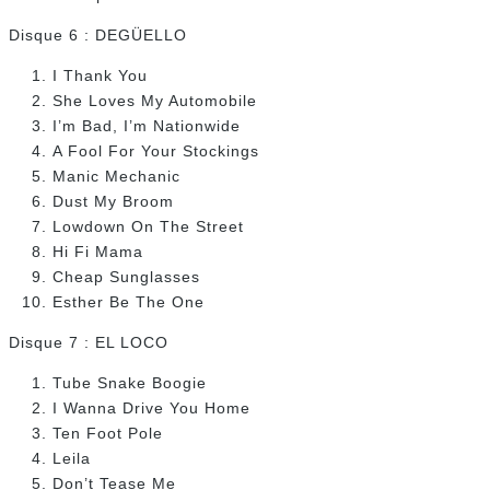
Disque 6 : DEGÜELLO
I Thank You
She Loves My Automobile
I’m Bad, I’m Nationwide
A Fool For Your Stockings
Manic Mechanic
Dust My Broom
Lowdown On The Street
Hi Fi Mama
Cheap Sunglasses
Esther Be The One
Disque 7 : EL LOCO
Tube Snake Boogie
I Wanna Drive You Home
Ten Foot Pole
Leila
Don’t Tease Me