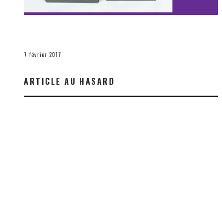
[Découverte Film] Assassination : Limited Edition –
Unboxing DVD & Blu-Ray
La Zone d'écoute
7 février 2017
ARTICLE AU HASARD