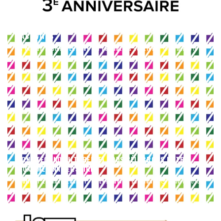
[CHRONIQUE] LA ZONE TECHNOCULTURELLE, DÉJÀ 3 ANS
D’ACTIVITÉS
Olivier LeBlanc-Lussier
Les autres sections
11 mai 2016
32
[ZONE TECHNOCULTURELLE] NOUS CÉLÉBRONS NOTRE
DEUXIÈME ANNIVERSAIRE!
Olivier LeBlanc-Lussier
Les autres sections
22 avril 2015
20