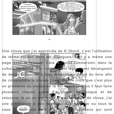
Une chose que j’ai appréciée de
K-Shock
, c’est l’utilisation
de terme coréen dans les dialogues. Et il y a même une
page avec le lexique. Cela renforcit l’immersion dans la
culture coréenne. Par contre, c’est légèrement dérangeant
de devoir retourner à tout moment au début du livre afin
de comprendre la phrase complète. Je crois que c’est plus
un problème au niveau de la BD numérique où il faut faire
plusieurs cliques avant d’y arriver au lexique et de
retourner là où on est rendu. Pour ce genre de chose, j’ai
une préférence à des notes au bas de page ou sous la
case. Il faut dire qu’il y a des mots coréens qui sont