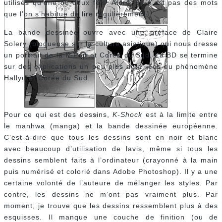
utilisés qu’une ou deux fois. Alors, ce n’est pas des mots
que l’on s’habitue de lire régulièrement.
La bande dessinée ouvre avec une préface de Claire
Solery (blogueuse sur la culture asiatique) qui nous dresse
un portrait de la K-Pop et Corée du Sud. La BD se termine
sur des explications un peu plus détaillées du phénomène
Hallyu et Corée du Sud.
Pour ce qui est des dessins,
K-Shock
est à la limite entre
le manhwa (manga) et la bande dessinée européenne.
C’est-à-dire que tous les dessins sont en noir et blanc
avec beaucoup d’utilisation de lavis, même si tous les
dessins semblent faits à l’ordinateur (crayonné à la main
puis numérisé et colorié dans Adobe Photoshop). Il y a une
certaine volonté de l’auteure de mélanger les styles. Par
contre, les dessins ne m’ont pas vraiment plus. Par
moment, je trouve que les dessins ressemblent plus à des
esquisses. Il manque une couche de finition (ou de