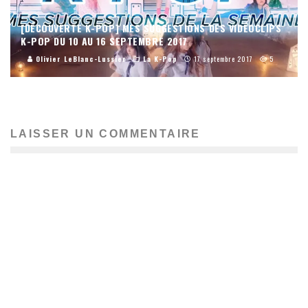
[DÉCOUVERTE K-POP] MES SUGGESTIONS DES VIDÉOCLIPS
K-POP DU 10 AU 16 SEPTEMBRE 2017
Olivier LeBlanc-Lussier
La K-Pop
17 septembre 2017
5
LAISSER UN COMMENTAIRE