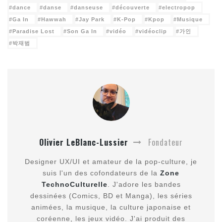
dance
danse
danseuse
découverte
electropop
Ga In
Hawwah
Jay Park
K-Pop
Kpop
Musique
Paradise Lost
Son Ga In
vidéo
vidéoclip
가인
박재범
Olivier LeBlanc-Lussier
Fondateur
Designer UX/UI et amateur de la pop-culture, je
suis l'un des cofondateurs de la
Zone
TechnoCulturelle
. J'adore les bandes
dessinées (Comics, BD et Manga), les séries
animées, la musique, la culture japonaise et
coréenne, les jeux vidéo. J'ai produit des