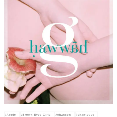
Apple
Brown Eyed Girls
chanson
chanteuse