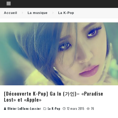
Accueil
La musique
La K-Pop
[Découverte K-Pop] Ga In (가인)– «Paradise
Lost» et «Apple»
Olivier LeBlanc-Lussier
La K-Pop
12 mars 2015
76