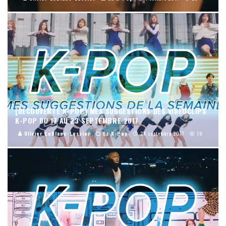
[DÉCOUVERTE K-POP] MES SUGGESTIONS DES VIDÉOCLIPS
K-POP DU 17 AU 23 SEPTEMBRE 2017
Olivier LeBlanc-Lussier
La K-Pop
24 septembre 2017
19