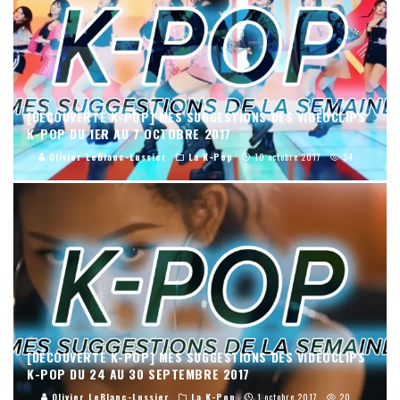
[DÉCOUVERTE K-POP] MES SUGGESTIONS DES VIDÉOCLIPS
K-POP DU 1ER AU 7 OCTOBRE 2017
Olivier LeBlanc-Lussier
La K-Pop
10 octobre 2017
54
[DÉCOUVERTE K-POP] MES SUGGESTIONS DES VIDÉOCLIPS
K-POP DU 24 AU 30 SEPTEMBRE 2017
Olivier LeBlanc-Lussier
La K-Pop
1 octobre 2017
20