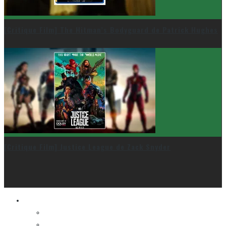
[Critique Film] The Hitman’s Bodyguard de Patrick Hughes
[Critique Film] Justice League de Zack Snyder
Le cinéma et la télé
FESTIVAL DU NOUVEAU CINÉMA
FESTIVAL FANTASIA