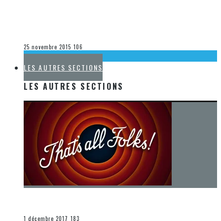
[DÉCOUVERTE K-POP] MES SUGGESTIONS DES VIDÉOCLIPS
K-POP DU 1ER AU 21 NOVEMBRE 2015
Olivier LeBlanc-Lussier
La K-Pop
25 novembre 2015
106
LA K-POP
LES AUTRES SECTIONS
LES AUTRES SECTIONS
[Chronique] La fin d’une époque… et un renouveau
END
1 décembre 2017
183