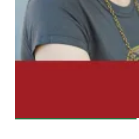
[MTLCOMICCON 2013] CONFÉRENCE DE FELICIA DAY
Olivier LeBlanc-Lussier