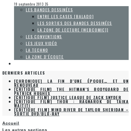
Le cinéma et la télévision
19 septembre 2013
35
LES BANDES DESSINÉES
ENTRE LES CASES [BALADO]
LES SORTIES DES BANDES DESSINÉES
LA ZONE DE LECTURE [WEBCOMIC]]
LES CONVENTIONS
LES JEUX VIDÉO
LA TECHNO
LA ZONE D’ÉCOUTE
À PROPOS
DERNIERS ARTICLES
[CHRONIQUE] LA FIN D’UNE ÉPOQUE… ET UN
RENOUVEAU
[CRITIQUE FILM] THE HITMAN’S BODYGUARD DE
PATRICK HUGHES
[CRITIQUE FILM] JUSTICE LEAGUE DE ZACK SNYDER
[CRITIQUE FILM] THOR : RAGNAROK DE TAIKA
WAITITI
[CRITIQUE FILM] WIND RIVER DE TAYLOR SHERIDAN –
SORTIE DVD/BLU-RAY
Accueil
Les autres sections