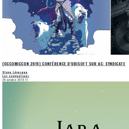
[QCCOMICCON 2015] CONFÉRENCE D’UBISOFT SUR AC: SYNDICATE
Steve Lévesque
Les conventions
24 octobre 2015
11