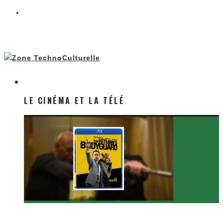
LE CINÉMA ET LA TÉLÉ
LE CINÉMA ET LA TÉLÉ
[Critique Film] The Hitman’s Bodyguard de Patrick
Hughes