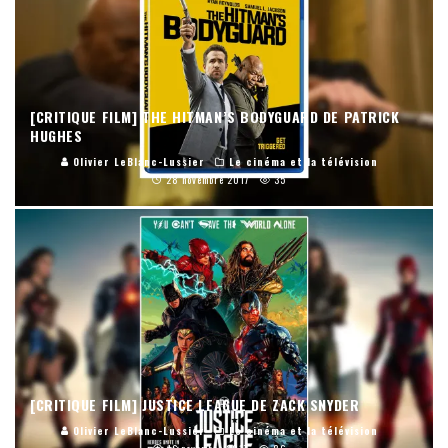
[CRITIQUE FILM] THE HITMAN’S BODYGUARD DE PATRICK
HUGHES
Olivier LeBlanc-Lussier
Le cinéma et la télévision
28 novembre 2017
35
[CRITIQUE FILM] JUSTICE LEAGUE DE ZACK SNYDER
Olivier LeBlanc-Lussier
Le cinéma et la télévision