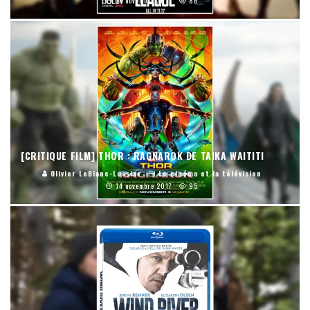
16 novembre 2017
86
[CRITIQUE FILM] THOR : RAGNAROK DE TAIKA WAITITI
Olivier LeBlanc-Lussier
Le cinéma et la télévision
14 novembre 2017
95