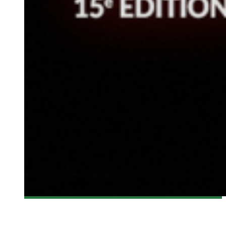
[SPASM 2016] SPASM COMMENCE DEMAIN !
Olivier LeBlanc-Lussier