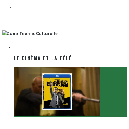
LE CINÉMA ET LA TÉLÉ
LE CINÉMA ET LA TÉLÉ
[Critique Film] The Hitman’s Bodyguard de Patrick
Hughes