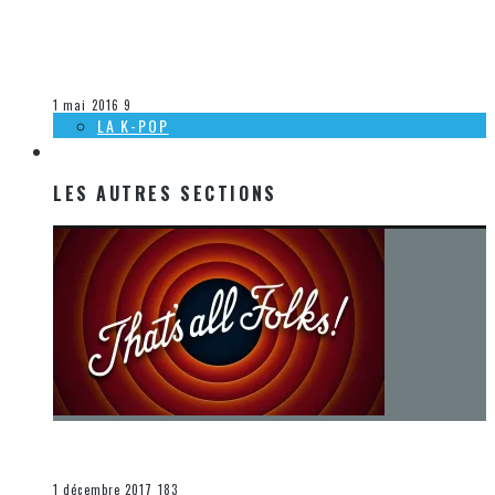
[DÉCOUVERTE K-POP] MES SUGGESTIONS DES VIDÉOCLIPS
K-POP DU 24 AU 30 AVRIL 2016
Olivier LeBlanc-Lussier
La K-Pop
1 mai 2016
9
LA K-POP
LES AUTRES SECTIONS
LES AUTRES SECTIONS
[Chronique] La fin d’une époque… et un renouveau
END
1 décembre 2017
183