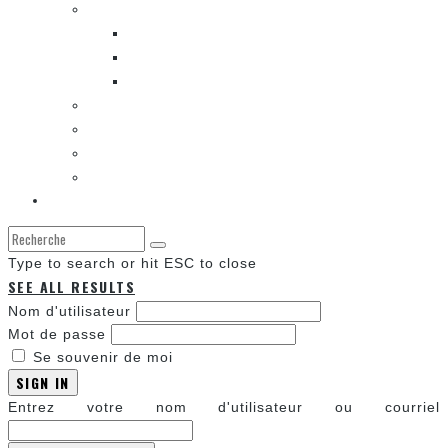
LES BANDES DESSINÉES
ENTRE LES CASES [BALADO]
LES SORTIES DES BANDES DESSINÉES
LA ZONE DE LECTURE [WEBCOMIC]]
LES CONVENTIONS
LES JEUX VIDÉO
LA TECHNO
LA ZONE D’ÉCOUTE
À propos
Type to search or hit ESC to close
SEE ALL RESULTS
Nom d'utilisateur
Mot de passe
Se souvenir de moi
SIGN IN
Entrez votre nom d'utilisateur ou courriel