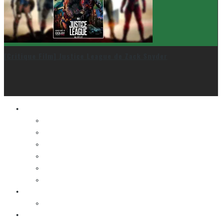
[Critique Film] Justice League de Zack Snyder
Le cinéma et la télé
FESTIVAL DU NOUVEAU CINÉMA
FESTIVAL FANTASIA
FESTIVAL SPASM
FESTIVAL STOP-MOTION MONTRÉAL
NEW YORK ASIAN FILM FESTIVAL
NEW YORK KOREAN FILM FESTIVAL
La musique
LA K-POP
Les autres sections