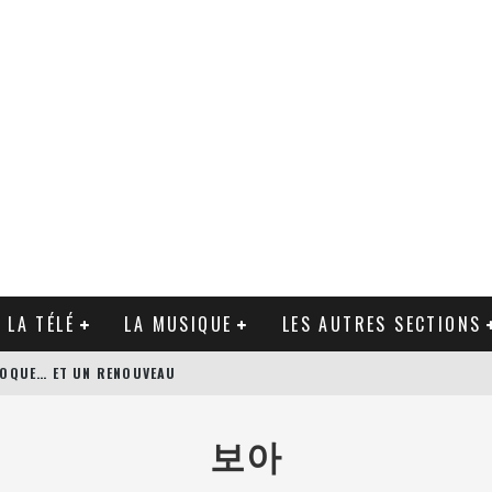
 LA TÉLÉ
LA MUSIQUE
LES AUTRES SECTIONS
ÉPOQUE… ET UN RENOUVEAU
N’S BODYGUARD DE PATRICK HUGHES
보아
AGUE DE ZACK SNYDER