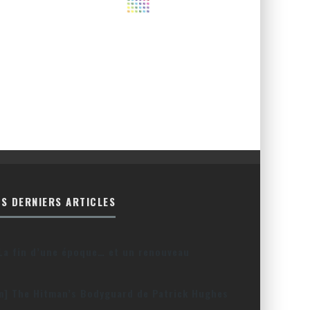
ES DERNIERS ARTICLES
La fin d’une époque… et un renouveau
lm] The Hitman’s Bodyguard de Patrick Hughes