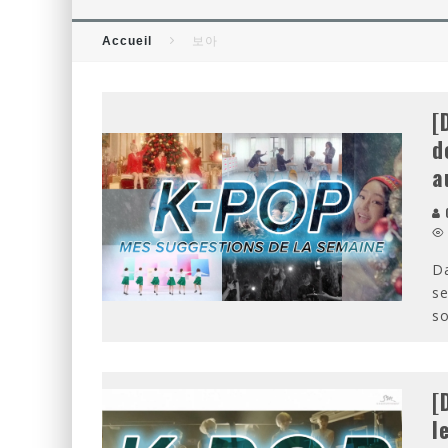
[CRITIQUE FILM] THOR : RAG
Accueil
보아
[CRITIQUE FILM] WIND RIVER
[
d
a
O
Da
se
so
[
l