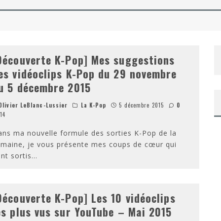
NAROK DE TAIKA WAITITI
 DE TAYLOR SHERIDAN – SORTIE DVD/BLU-RAY
Découverte K-Pop] Mes suggestions
es vidéoclips K-Pop du 29 novembre
u 5 décembre 2015
livier LeBlanc-Lussier
La K-Pop
5 décembre 2015
0
14
ns ma nouvelle formule des sorties K-Pop de la
maine, je vous présente mes coups de cœur qui
nt sortis
...
Découverte K-Pop] Les 10 vidéoclips
es plus vus sur YouTube – Mai 2015