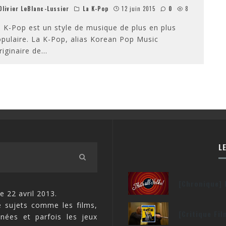
livier LeBlanc-Lussier
La K-Pop
12 juin 2015
0
8
 K-Pop est un style de musique de plus en plus
pulaire. La K-Pop, alias Korean Pop Music
riginaire de
...
L
[Chronique] 
e 22 avril 2013.
 sujets comme les films,
[Critique Fi
inées et parfois les jeux