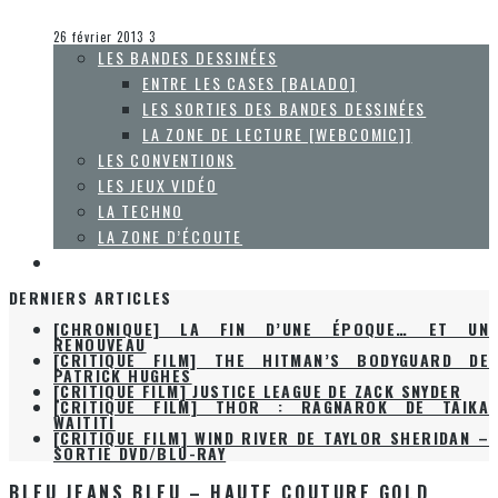
Olivier LeBlanc-Lussier
Entre les cases [balado]
26 février 2013
3
LES BANDES DESSINÉES
ENTRE LES CASES [BALADO]
LES SORTIES DES BANDES DESSINÉES
LA ZONE DE LECTURE [WEBCOMIC]]
LES CONVENTIONS
LES JEUX VIDÉO
LA TECHNO
LA ZONE D’ÉCOUTE
À PROPOS
DERNIERS ARTICLES
[CHRONIQUE] LA FIN D’UNE ÉPOQUE… ET UN
RENOUVEAU
[CRITIQUE FILM] THE HITMAN’S BODYGUARD DE
PATRICK HUGHES
[CRITIQUE FILM] JUSTICE LEAGUE DE ZACK SNYDER
[CRITIQUE FILM] THOR : RAGNAROK DE TAIKA
WAITITI
[CRITIQUE FILM] WIND RIVER DE TAYLOR SHERIDAN –
SORTIE DVD/BLU-RAY
BLEU JEANS BLEU – HAUTE COUTURE GOLD