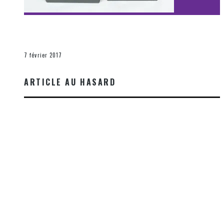
[Découverte Film] Assassination : Limited Edition –
Unboxing DVD & Blu-Ray
La Zone d'écoute
7 février 2017
ARTICLE AU HASARD