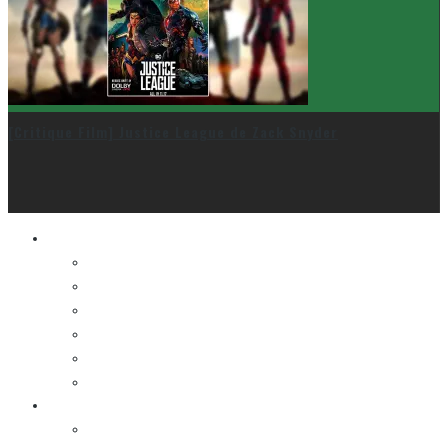
[Critique Film] Justice League de Zack Snyder
Le cinéma et la télé
FESTIVAL DU NOUVEAU CINÉMA
FESTIVAL FANTASIA
FESTIVAL SPASM
FESTIVAL STOP-MOTION MONTRÉAL
NEW YORK ASIAN FILM FESTIVAL
NEW YORK KOREAN FILM FESTIVAL
La musique
LA K-POP