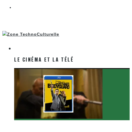
LE CINÉMA ET LA TÉLÉ
LE CINÉMA ET LA TÉLÉ
[Critique Film] The Hitman’s Bodyguard de Patrick
Hughes