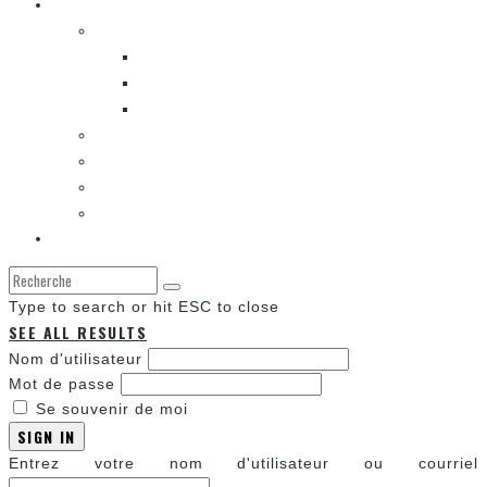
Les autres sections
LES BANDES DESSINÉES
ENTRE LES CASES [BALADO]
LES SORTIES DES BANDES DESSINÉES
LA ZONE DE LECTURE [WEBCOMIC]]
LES CONVENTIONS
LES JEUX VIDÉO
LA TECHNO
LA ZONE D’ÉCOUTE
À propos
Type to search or hit ESC to close
SEE ALL RESULTS
Nom d'utilisateur
Mot de passe
Se souvenir de moi
SIGN IN
Entrez votre nom d'utilisateur ou courriel