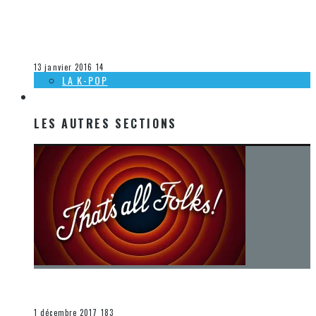
[DÉCOUVERTE K-POP] MES SUGGESTIONS DES VIDÉOCLIPS
K-POP DU 1ER AU 9 JANVIER 2016
Olivier LeBlanc-Lussier
La K-Pop
13 janvier 2016
14
LA K-POP
LES AUTRES SECTIONS
LES AUTRES SECTIONS
[Chronique] La fin d’une époque… et un renouveau
END
1 décembre 2017
183