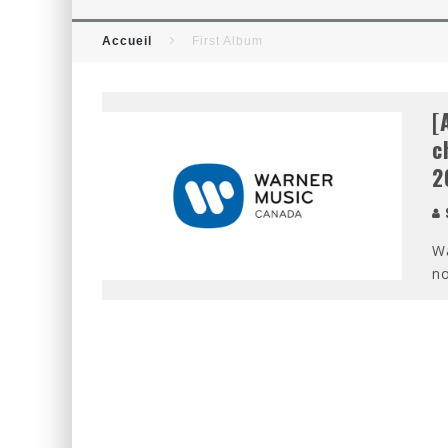
[CRITIQUE FILM] THOR : RAG
Accueil
First Album
[CRITIQUE FILM] WIND RIVER
[
c
2
S
Wa
no