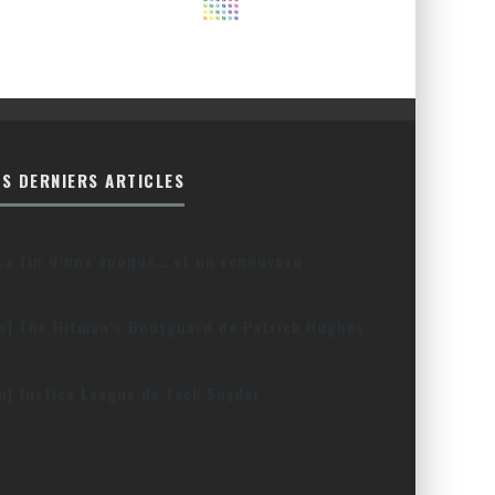
ES DERNIERS ARTICLES
La fin d’une époque… et un renouveau
lm] The Hitman’s Bodyguard de Patrick Hughes
lm] Justice League de Zack Snyder