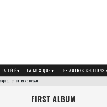
 LA TÉLÉ
LA MUSIQUE
LES AUTRES SECTIONS
ÉPOQUE… ET UN RENOUVEAU
N’S BODYGUARD DE PATRICK HUGHES
FIRST ALBUM
AGUE DE ZACK SNYDER