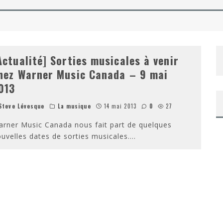
NAROK DE TAIKA WAITITI
 DE TAYLOR SHERIDAN – SORTIE DVD/BLU-RAY
Actualité] Sorties musicales à venir
hez Warner Music Canada – 9 mai
013
teve Lévesque
La musique
14 mai 2013
0
27
rner Music Canada nous fait part de quelques
uvelles dates de sorties musicales.
...