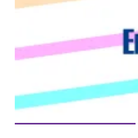
[ZONEMAG] ÉMISSION DU 16 JUILLET 2013