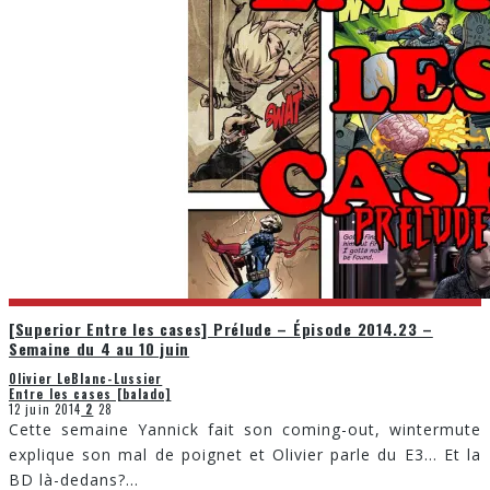
[Superior Entre les cases] Prélude – Épisode 2014.23 –
Semaine du 4 au 10 juin
Olivier LeBlanc-Lussier
Entre les cases [balado]
12 juin 2014
2
28
Cette semaine Yannick fait son coming-out, wintermute
explique son mal de poignet et Olivier parle du E3… Et la
BD là-dedans?
...