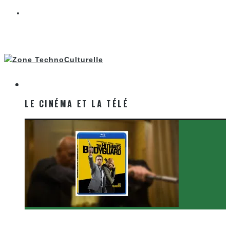
LE CINÉMA ET LA TÉLÉ
LE CINÉMA ET LA TÉLÉ
[Critique Film] The Hitman’s Bodyguard de Patrick
Hughes