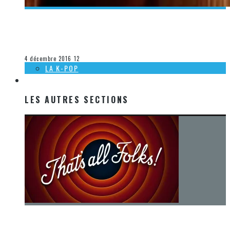
[DÉCOUVERTE K-POP] MES SUGGESTIONS DES VIDÉOCLIPS
K-POP DU 6 AU 12 NOVEMBRE 2016
Olivier LeBlanc-Lussier
La K-Pop
4 décembre 2016
12
LA K-POP
LES AUTRES SECTIONS
LES AUTRES SECTIONS
[Chronique] La fin d’une époque… et un renouveau