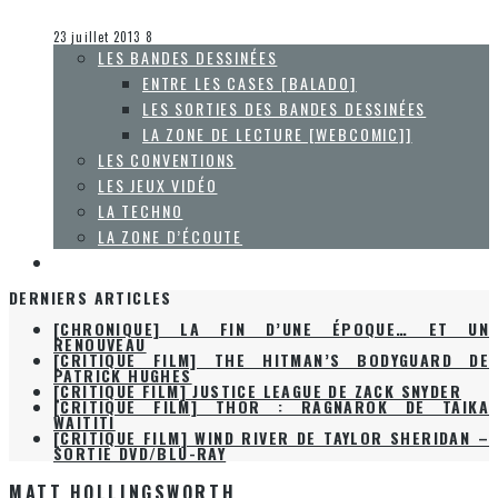
Steve Lévesque
La Zone d'écoute
23 juillet 2013
8
LES BANDES DESSINÉES
ENTRE LES CASES [BALADO]
LES SORTIES DES BANDES DESSINÉES
LA ZONE DE LECTURE [WEBCOMIC]]
LES CONVENTIONS
LES JEUX VIDÉO
LA TECHNO
LA ZONE D’ÉCOUTE
À PROPOS
DERNIERS ARTICLES
[CHRONIQUE] LA FIN D’UNE ÉPOQUE… ET UN
RENOUVEAU
[CRITIQUE FILM] THE HITMAN’S BODYGUARD DE
PATRICK HUGHES
[CRITIQUE FILM] JUSTICE LEAGUE DE ZACK SNYDER
[CRITIQUE FILM] THOR : RAGNAROK DE TAIKA
WAITITI
[CRITIQUE FILM] WIND RIVER DE TAYLOR SHERIDAN –
SORTIE DVD/BLU-RAY
MATT HOLLINGSWORTH