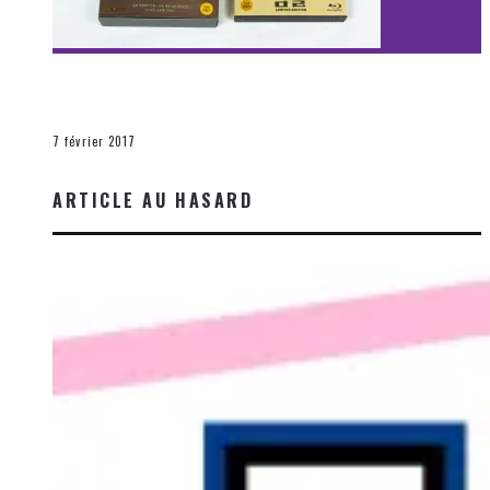
[Découverte Film] Assassination : Limited Edition –
Unboxing DVD & Blu-Ray
La Zone d'écoute
7 février 2017
ARTICLE AU HASARD