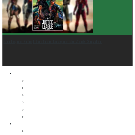
[Critique Film] Justice League de Zack Snyder
Le cinéma et la télé
FESTIVAL DU NOUVEAU CINÉMA
FESTIVAL FANTASIA
FESTIVAL SPASM
FESTIVAL STOP-MOTION MONTRÉAL
NEW YORK ASIAN FILM FESTIVAL
NEW YORK KOREAN FILM FESTIVAL
La musique
LA K-POP