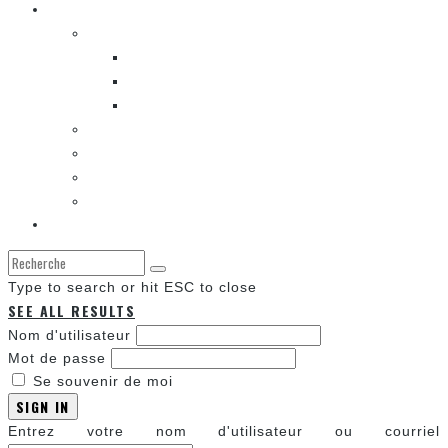
Les autres sections
LES BANDES DESSINÉES
ENTRE LES CASES [BALADO]
LES SORTIES DES BANDES DESSINÉES
LA ZONE DE LECTURE [WEBCOMIC]]
LES CONVENTIONS
LES JEUX VIDÉO
LA TECHNO
LA ZONE D’ÉCOUTE
À propos
Type to search or hit ESC to close
SEE ALL RESULTS
Nom d'utilisateur
Mot de passe
Se souvenir de moi
SIGN IN
Entrez votre nom d'utilisateur ou courriel