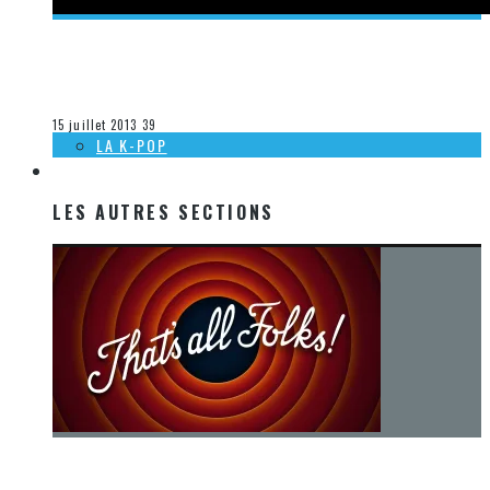
[DÉCOUVERTE MUSIQUE] AVENGED SEVENFOLD: HAIL TO THE
KING
Olivier LeBlanc-Lussier
La musique
15 juillet 2013
39
LA K-POP
LES AUTRES SECTIONS
LES AUTRES SECTIONS
[Chronique] La fin d’une époque… et un renouveau