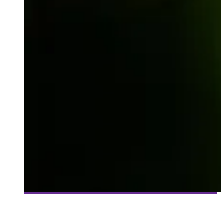
[CRITIQUE TÉLÉ] MARVEL’S DAREDEVIL – VIDÉO
Olivier LeBlanc-Lussier