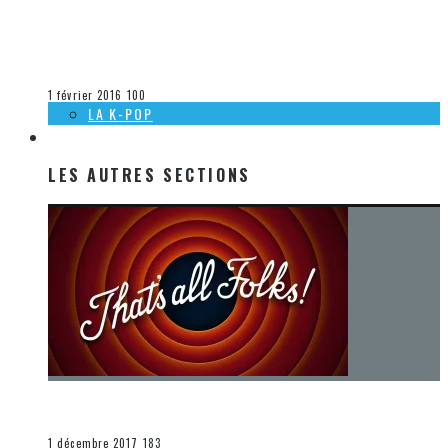
[DÉCOUVERTE K-POP] IKON – WELCOME BACK (FULL DEBUT
ALBUM) – CRITIQUE & UNBOXING
Olivier LeBlanc-Lussier
La K-Pop
1 février 2016
100
LA K-POP
LES AUTRES SECTIONS
LES AUTRES SECTIONS
[Chronique] La fin d’une époque… et un renouveau
END
1 décembre 2017
183