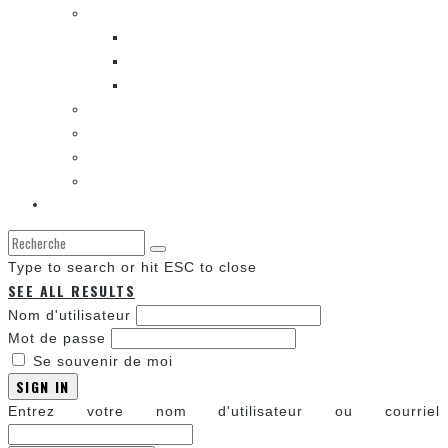
LES BANDES DESSINÉES
ENTRE LES CASES [BALADO]
LES SORTIES DES BANDES DESSINÉES
LA ZONE DE LECTURE [WEBCOMIC]]
LES CONVENTIONS
LES JEUX VIDÉO
LA TECHNO
LA ZONE D’ÉCOUTE
À propos
Type to search or hit ESC to close
SEE ALL RESULTS
Nom d'utilisateur
Mot de passe
Se souvenir de moi
SIGN IN
Entrez votre nom d'utilisateur ou courriel