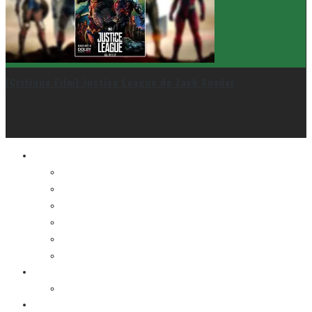
[Critique Film] Justice League de Zack Snyder
Le cinéma et la télé
FESTIVAL DU NOUVEAU CINÉMA
FESTIVAL FANTASIA
FESTIVAL SPASM
FESTIVAL STOP-MOTION MONTRÉAL
NEW YORK ASIAN FILM FESTIVAL
NEW YORK KOREAN FILM FESTIVAL
La musique
LA K-POP
Les autres sections