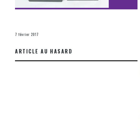
[Découverte Film] Assassination : Limited Edition –
Unboxing DVD & Blu-Ray
La Zone d'écoute
7 février 2017
ARTICLE AU HASARD