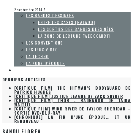
Olivier LeBlanc-Lussier
Entre les cases [balado]
2 septembre 2014
6
LES BANDES DESSINÉES
ENTRE LES CASES [BALADO]
LES SORTIES DES BANDES DESSINÉES
LA ZONE DE LECTURE [WEBCOMIC]]
LES CONVENTIONS
LES JEUX VIDÉO
LA TECHNO
LA ZONE D’ÉCOUTE
À PROPOS
DERNIERS ARTICLES
[CRITIQUE FILM] THE HITMAN’S BODYGUARD DE
PATRICK HUGHES
[CRITIQUE FILM] JUSTICE LEAGUE DE ZACK SNYDER
[CRITIQUE FILM] THOR : RAGNAROK DE TAIKA
WAITITI
[CRITIQUE FILM] WIND RIVER DE TAYLOR SHERIDAN –
SORTIE DVD/BLU-RAY
[CHRONIQUE] LA FIN D’UNE ÉPOQUE… ET UN
RENOUVEAU
SANDU FLOREA