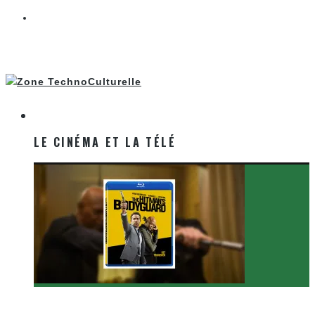
LE CINÉMA ET LA TÉLÉ
LE CINÉMA ET LA TÉLÉ
[Critique Film] The Hitman’s Bodyguard de Patrick
Hughes