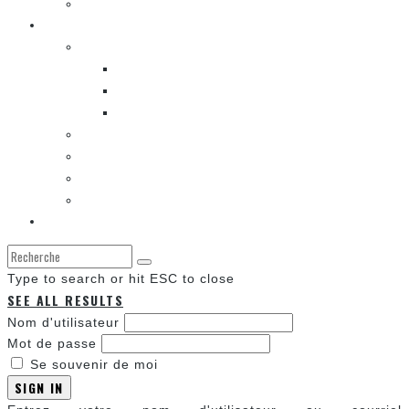
LA K-POP
Les autres sections
LES BANDES DESSINÉES
ENTRE LES CASES [BALADO]
LES SORTIES DES BANDES DESSINÉES
LA ZONE DE LECTURE [WEBCOMIC]]
LES CONVENTIONS
LES JEUX VIDÉO
LA TECHNO
LA ZONE D’ÉCOUTE
À propos
Type to search or hit ESC to close
SEE ALL RESULTS
Nom d'utilisateur
Mot de passe
Se souvenir de moi
SIGN IN