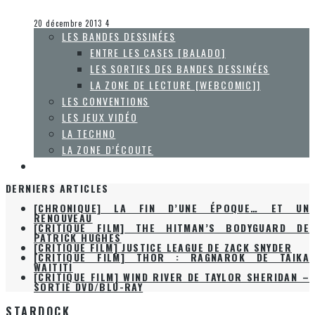
Olivier LeBlanc-Lussier
Entre les cases [balado]
20 décembre 2013
4
LES BANDES DESSINÉES
ENTRE LES CASES [BALADO]
LES SORTIES DES BANDES DESSINÉES
LA ZONE DE LECTURE [WEBCOMIC]]
LES CONVENTIONS
LES JEUX VIDÉO
LA TECHNO
LA ZONE D’ÉCOUTE
À PROPOS
DERNIERS ARTICLES
[CHRONIQUE] LA FIN D’UNE ÉPOQUE… ET UN
RENOUVEAU
[CRITIQUE FILM] THE HITMAN’S BODYGUARD DE
PATRICK HUGHES
[CRITIQUE FILM] JUSTICE LEAGUE DE ZACK SNYDER
[CRITIQUE FILM] THOR : RAGNAROK DE TAIKA
WAITITI
[CRITIQUE FILM] WIND RIVER DE TAYLOR SHERIDAN –
SORTIE DVD/BLU-RAY
STARDOCK