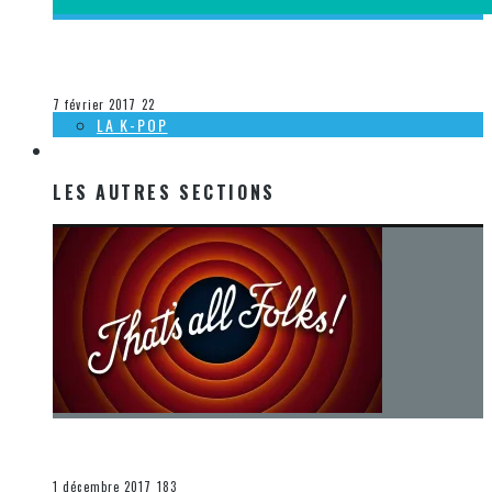
[ACTUALITÉ] HYUNA S’ADRESSE À SES FANS DE L’AMÉRIQUE
Olivier LeBlanc-Lussier
La K-Pop
7 février 2017
22
LA K-POP
LES AUTRES SECTIONS
LES AUTRES SECTIONS
[Chronique] La fin d’une époque… et un renouveau
END
1 décembre 2017
183