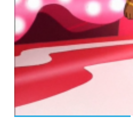
[DÉCOUVERTE TÉLÉ] FAMILY GUY S14E10 – QUAND LA
CULTURE SUD-CORÉENNE ENVAHIT L’AMÉRIQUE