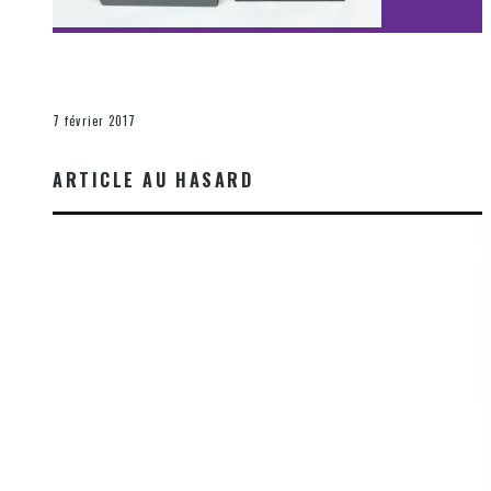
[Découverte Film] Assassination : Limited Edition –
Unboxing DVD & Blu-Ray
La Zone d'écoute
7 février 2017
ARTICLE AU HASARD