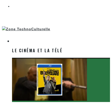
LE CINÉMA ET LA TÉLÉ
LE CINÉMA ET LA TÉLÉ
[Critique Film] The Hitman’s Bodyguard de Patrick
Hughes