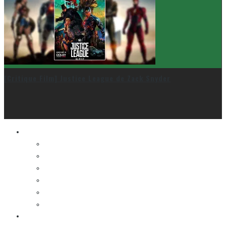
[Critique Film] Justice League de Zack Snyder
Le cinéma et la télé
FESTIVAL DU NOUVEAU CINÉMA
FESTIVAL FANTASIA
FESTIVAL SPASM
FESTIVAL STOP-MOTION MONTRÉAL
NEW YORK ASIAN FILM FESTIVAL
NEW YORK KOREAN FILM FESTIVAL
La musique