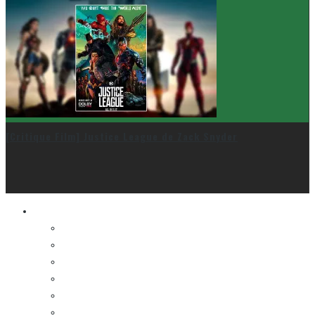
[Critique Film] Justice League de Zack Snyder
Le cinéma et la télé
FESTIVAL DU NOUVEAU CINÉMA
FESTIVAL FANTASIA
FESTIVAL SPASM
FESTIVAL STOP-MOTION MONTRÉAL
NEW YORK ASIAN FILM FESTIVAL
NEW YORK KOREAN FILM FESTIVAL