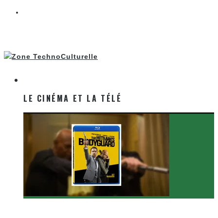
LE CINÉMA ET LA TÉLÉ
LE CINÉMA ET LA TÉLÉ
[Critique Film] The Hitman’s Bodyguard de Patrick
Hughes