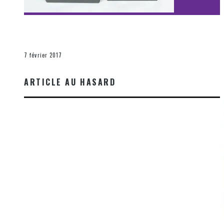
[Découverte Film] Assassination : Limited Edition –
Unboxing DVD & Blu-Ray
La Zone d'écoute
7 février 2017
ARTICLE AU HASARD