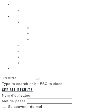
La musique
LA K-POP
Les autres sections
LES BANDES DESSINÉES
ENTRE LES CASES [BALADO]
LES SORTIES DES BANDES DESSINÉES
LA ZONE DE LECTURE [WEBCOMIC]]
LES CONVENTIONS
LES JEUX VIDÉO
LA TECHNO
LA ZONE D’ÉCOUTE
À propos
Type to search or hit ESC to close
SEE ALL RESULTS
Nom d'utilisateur
Mot de passe
Se souvenir de moi