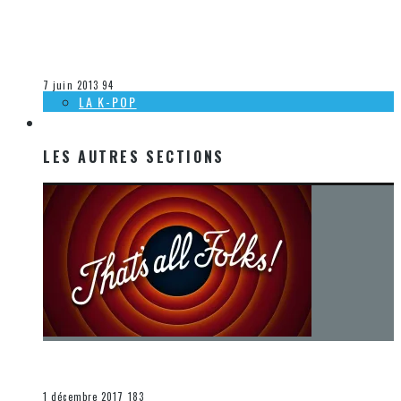
[DÉCOUVERTE MUSIQUE] BULLET FOR MY VALENTINE:
BREAKING POINT
Olivier LeBlanc-Lussier
La musique
7 juin 2013
94
LA K-POP
LES AUTRES SECTIONS
LES AUTRES SECTIONS
[Chronique] La fin d’une époque… et un renouveau
END
1 décembre 2017
183