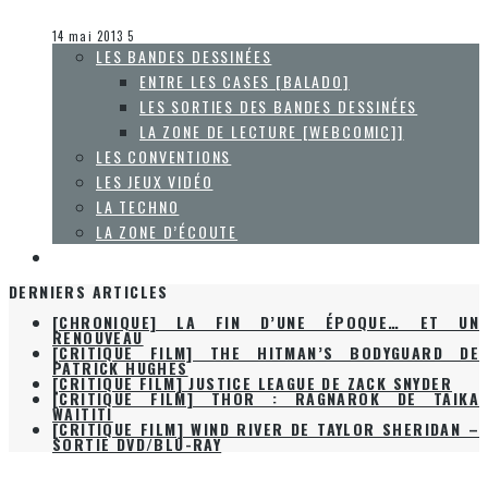
Olivier LeBlanc-Lussier
Entre les cases [balado]
14 mai 2013
5
LES BANDES DESSINÉES
ENTRE LES CASES [BALADO]
LES SORTIES DES BANDES DESSINÉES
LA ZONE DE LECTURE [WEBCOMIC]]
LES CONVENTIONS
LES JEUX VIDÉO
LA TECHNO
LA ZONE D’ÉCOUTE
À PROPOS
DERNIERS ARTICLES
[CHRONIQUE] LA FIN D’UNE ÉPOQUE… ET UN
RENOUVEAU
[CRITIQUE FILM] THE HITMAN’S BODYGUARD DE
PATRICK HUGHES
[CRITIQUE FILM] JUSTICE LEAGUE DE ZACK SNYDER
[CRITIQUE FILM] THOR : RAGNAROK DE TAIKA
WAITITI
[CRITIQUE FILM] WIND RIVER DE TAYLOR SHERIDAN –
SORTIE DVD/BLU-RAY