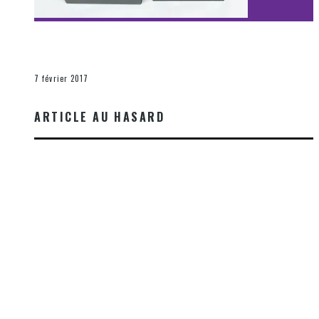
[Découverte Film] Assassination : Limited Edition –
Unboxing DVD & Blu-Ray
La Zone d'écoute
7 février 2017
ARTICLE AU HASARD