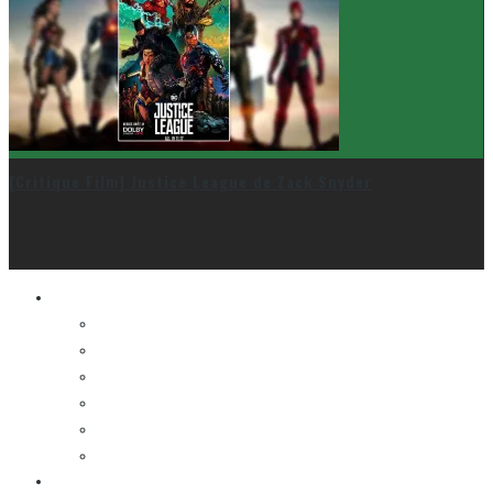
[Critique Film] Justice League de Zack Snyder
Le cinéma et la télé
FESTIVAL DU NOUVEAU CINÉMA
FESTIVAL FANTASIA
FESTIVAL SPASM
FESTIVAL STOP-MOTION MONTRÉAL
NEW YORK ASIAN FILM FESTIVAL
NEW YORK KOREAN FILM FESTIVAL
La musique