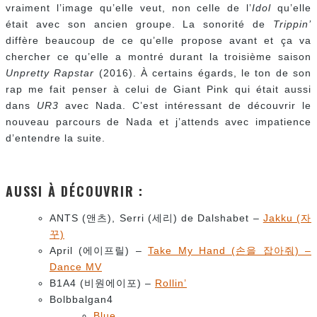
vraiment l’image qu’elle veut, non celle de l’
Idol
qu’elle
était avec son ancien groupe. La sonorité de
Trippin’
diffère beaucoup de ce qu’elle propose avant et ça va
chercher ce qu’elle a montré durant la troisième saison
Unpretty Rapstar
(2016). À certains égards, le ton de son
rap me fait penser à celui de Giant Pink qui était aussi
dans
UR3
avec Nada. C’est intéressant de découvrir le
nouveau parcours de Nada et j’attends avec impatience
d’entendre la suite.
AUSSI À DÉCOUVRIR :
ANTS (앤츠), Serri (세리) de Dalshabet –
Jakku (자
꾸)
April (에이프릴) –
Take My Hand (손을 잡아줘) –
Dance MV
B1A4 (비원에이포) –
Rollin’
Bolbbalgan4
Blue