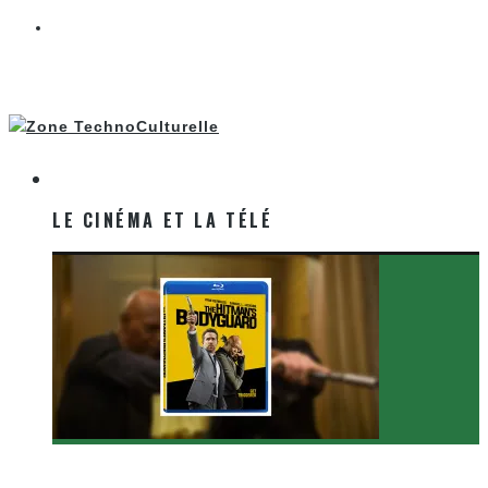
LE CINÉMA ET LA TÉLÉ
LE CINÉMA ET LA TÉLÉ
[Critique Film] The Hitman’s Bodyguard de Patrick
Hughes