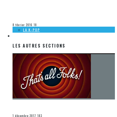
[DÉCOUVERTE K-POP] MES SUGGESTIONS DES VIDÉOCLIPS
K-POP DU 31 JANVIER AU 6 FÉVRIER 2016
Olivier LeBlanc-Lussier
La K-Pop
8 février 2016
18
LA K-POP
LES AUTRES SECTIONS
LES AUTRES SECTIONS
[Chronique] La fin d’une époque… et un renouveau
END
1 décembre 2017
183