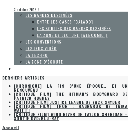
Steve Lévesque
La techno
3 octobre 2012
3
LES BANDES DESSINÉES
ENTRE LES CASES [BALADO]
LES SORTIES DES BANDES DESSINÉES
LA ZONE DE LECTURE [WEBCOMIC]]
LES CONVENTIONS
LES JEUX VIDÉO
LA TECHNO
LA ZONE D’ÉCOUTE
À PROPOS
DERNIERS ARTICLES
[CHRONIQUE] LA FIN D’UNE ÉPOQUE… ET UN
RENOUVEAU
[CRITIQUE FILM] THE HITMAN’S BODYGUARD DE
PATRICK HUGHES
[CRITIQUE FILM] JUSTICE LEAGUE DE ZACK SNYDER
[CRITIQUE FILM] THOR : RAGNAROK DE TAIKA
WAITITI
[CRITIQUE FILM] WIND RIVER DE TAYLOR SHERIDAN –
SORTIE DVD/BLU-RAY
Accueil