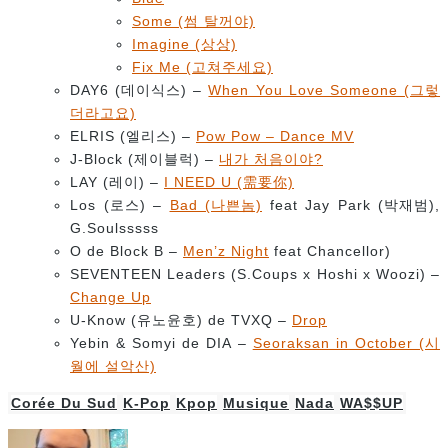
Some (썸 탈꺼야)
Imagine (상상)
Fix Me (고쳐주세요)
DAY6 (데이식스) –
When You Love Someone (그렇
더라고요)
ELRIS (엘리스) –
Pow Pow – Dance MV
J-Block (제이블럭) –
내가 처음이야?
LAY (레이) –
I NEED U (需要你)
Los (로스) –
Bad (나쁜놈)
feat Jay Park (박재범),
G.Soulsssss
O de Block B –
Men’z Night
feat Chancellor)
SEVENTEEN Leaders (S.Coups x Hoshi x Woozi) –
Change Up
U-Know (유노윤호) de TVXQ –
Drop
Yebin & Somyi de DIA –
Seoraksan in October (시
월에 설악산)
Corée Du Sud
K-Pop
Kpop
Musique
Nada
WA$$UP