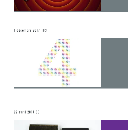
[Chronique] La fin d’une époque… et un renouveau
END
1 décembre 2017
183
[Chronique] 4 ans… et une autre année plein
d’aventures
Les autres sections
22 avril 2017
36