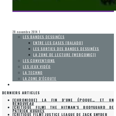
[Y FAIT SHOW DANS SHED] ÉPISODE 7 – JEAN CARON
Collaboration Spéciale
La Zone d'écoute
28 novembre 2014
1
LES BANDES DESSINÉES
ENTRE LES CASES [BALADO]
LES SORTIES DES BANDES DESSINÉES
LA ZONE DE LECTURE [WEBCOMIC]]
LES CONVENTIONS
LES JEUX VIDÉO
LA TECHNO
LA ZONE D’ÉCOUTE
À PROPOS
DERNIERS ARTICLES
[CHRONIQUE] LA FIN D’UNE ÉPOQUE… ET UN
RENOUVEAU
[CRITIQUE FILM] THE HITMAN’S BODYGUARD DE
PATRICK HUGHES
[CRITIQUE FILM] JUSTICE LEAGUE DE ZACK SNYDER