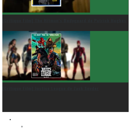
[Critique Film] The Hitman’s Bodyguard de Patrick Hughes
[Critique Film] Justice League de Zack Snyder
Le cinéma et la télé
FESTIVAL DU NOUVEAU CINÉMA