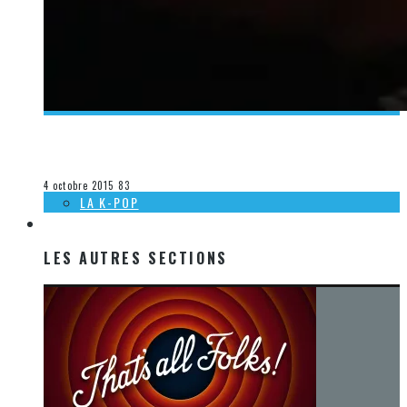
[DÉCOUVERTE MUSIQUE] DAS À L’INSPECTEUR ÉPINGLE
Olivier LeBlanc-Lussier
La musique
4 octobre 2015
83
LA K-POP
LES AUTRES SECTIONS
LES AUTRES SECTIONS