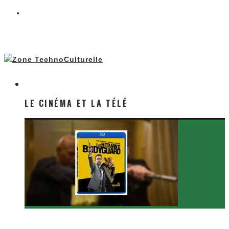
LE CINÉMA ET LA TÉLÉ
LE CINÉMA ET LA TÉLÉ
[Critique Film] The Hitman’s Bodyguard de Patrick
Hughes