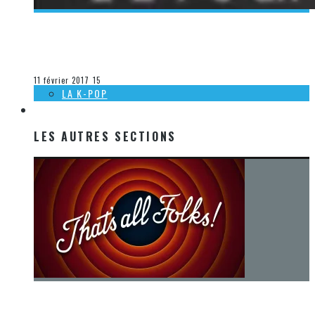
[DÉCOUVERTE K-POP] MES SUGGESTIONS DES VIDÉOCLIPS
K-POP DU 5 AU 11 FÉVRIER 2017
Olivier LeBlanc-Lussier
La K-Pop
11 février 2017
15
LA K-POP
LES AUTRES SECTIONS
LES AUTRES SECTIONS
[Chronique] La fin d’une époque… et un renouveau