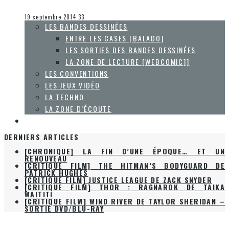
Olivier LeBlanc-Lussier
Le cinéma et la télévision
19 septembre 2014
33
LES BANDES DESSINÉES
ENTRE LES CASES [BALADO]
LES SORTIES DES BANDES DESSINÉES
LA ZONE DE LECTURE [WEBCOMIC]]
LES CONVENTIONS
LES JEUX VIDÉO
LA TECHNO
LA ZONE D’ÉCOUTE
À PROPOS
DERNIERS ARTICLES
[CHRONIQUE] LA FIN D’UNE ÉPOQUE… ET UN
RENOUVEAU
[CRITIQUE FILM] THE HITMAN’S BODYGUARD DE
PATRICK HUGHES
[CRITIQUE FILM] JUSTICE LEAGUE DE ZACK SNYDER
[CRITIQUE FILM] THOR : RAGNAROK DE TAIKA
WAITITI
[CRITIQUE FILM] WIND RIVER DE TAYLOR SHERIDAN –
SORTIE DVD/BLU-RAY