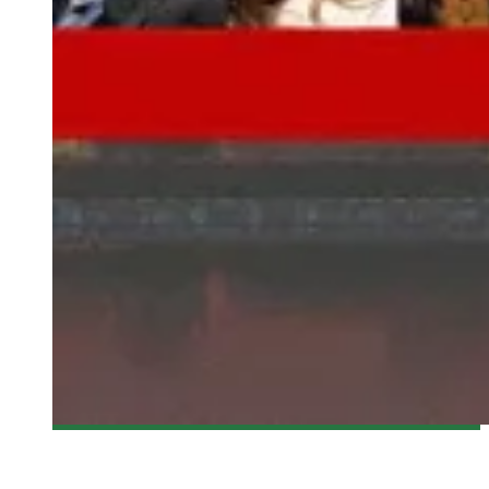
[MTLCOMICCON 2015] DE NOUVEAUX INVITÉS AU COMICCON
DE MONTRÉAL