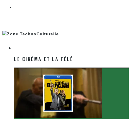
LE CINÉMA ET LA TÉLÉ
LE CINÉMA ET LA TÉLÉ
[Critique Film] The Hitman’s Bodyguard de Patrick
Hughes