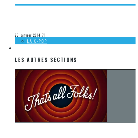
[ACTUALITÉ] SORTIES MUSICALES 2014 À VENIR CHEZ
WARNER – SEMAINE 4
Steve Lévesque
La musique
25 janvier 2014
71
LA K-POP
LES AUTRES SECTIONS
LES AUTRES SECTIONS
[Chronique] La fin d’une époque… et un renouveau