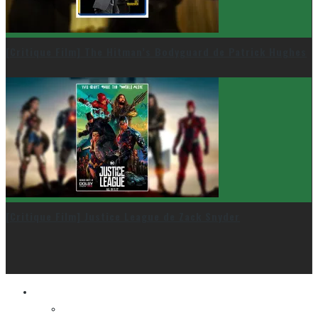
[Critique Film] The Hitman’s Bodyguard de Patrick Hughes
[Critique Film] Justice League de Zack Snyder
Le cinéma et la télé
FESTIVAL DU NOUVEAU CINÉMA