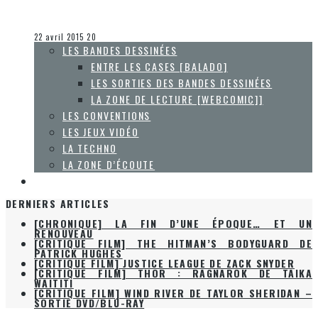
Olivier LeBlanc-Lussier
Les autres sections
22 avril 2015
20
LES BANDES DESSINÉES
ENTRE LES CASES [BALADO]
LES SORTIES DES BANDES DESSINÉES
LA ZONE DE LECTURE [WEBCOMIC]]
LES CONVENTIONS
LES JEUX VIDÉO
LA TECHNO
LA ZONE D’ÉCOUTE
À PROPOS
DERNIERS ARTICLES
[CHRONIQUE] LA FIN D’UNE ÉPOQUE… ET UN
RENOUVEAU
[CRITIQUE FILM] THE HITMAN’S BODYGUARD DE
PATRICK HUGHES
[CRITIQUE FILM] JUSTICE LEAGUE DE ZACK SNYDER
[CRITIQUE FILM] THOR : RAGNAROK DE TAIKA
WAITITI
[CRITIQUE FILM] WIND RIVER DE TAYLOR SHERIDAN –
SORTIE DVD/BLU-RAY