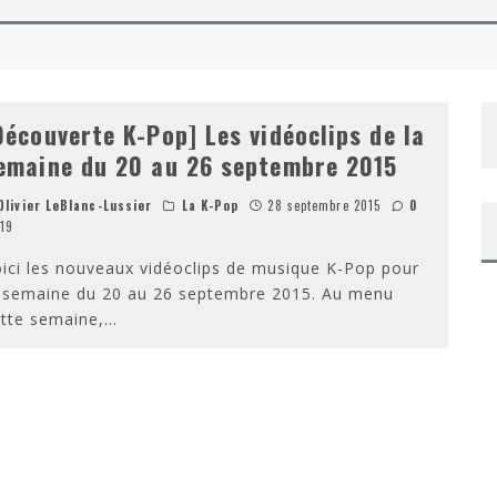
NAROK DE TAIKA WAITITI
 DE TAYLOR SHERIDAN – SORTIE DVD/BLU-RAY
Découverte K-Pop] Les vidéoclips de la
emaine du 20 au 26 septembre 2015
livier LeBlanc-Lussier
La K-Pop
28 septembre 2015
0
19
ici les nouveaux vidéoclips de musique K-Pop pour
a semaine du 20 au 26 septembre 2015. Au menu
tte semaine,
...