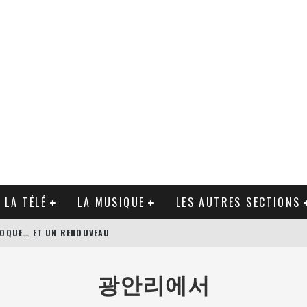
 LA TÉLÉ
LA MUSIQUE
LES AUTRES SECTIONS
ÉPOQUE… ET UN RENOUVEAU
N’S BODYGUARD DE PATRICK HUGHES
광안리에서
AGUE DE ZACK SNYDER