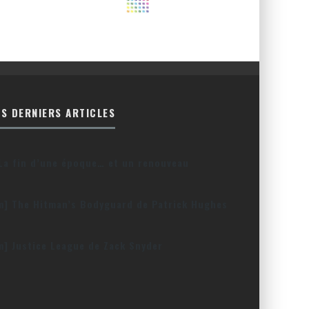
ES DERNIERS ARTICLES
La fin d’une époque… et un renouveau
lm] The Hitman’s Bodyguard de Patrick Hughes
lm] Justice League de Zack Snyder