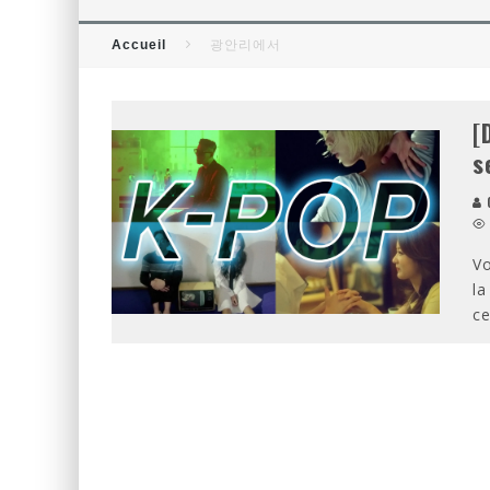
[CRITIQUE FILM] THOR : RAG
Accueil
광안리에서
[CRITIQUE FILM] WIND RIVER
[
s
O
Vo
l
ce