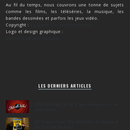
Au fil du temps, nous couvrons une tonne de sujets
comme les films, les téléséries, la musique, les
bandes dessinées et parfois les jeux vidéo.
Copyright :
La Zone TechnoCulturelle
Logo et design graphique :
Olivier LeBlanc-Lussier
LES DERNIERS ARTICLES
[Chronique] La fin d’une époque… et un
renouveau
[Critique Film] The Hitman’s Bodyguard
de Patrick Hughes