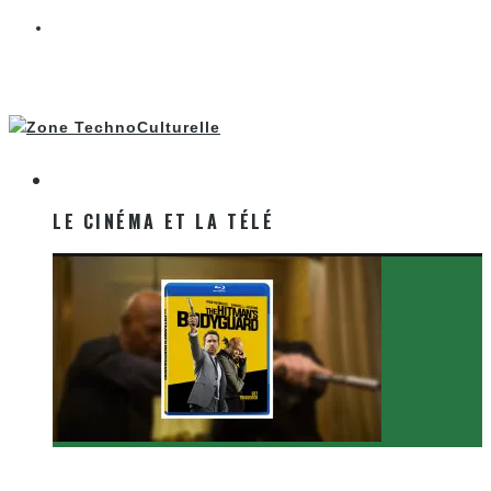
LE CINÉMA ET LA TÉLÉ
LE CINÉMA ET LA TÉLÉ
[Critique Film] The Hitman’s Bodyguard de Patrick
Hughes