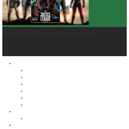
[Critique Film] Justice League de Zack Snyder
Le cinéma et la télé
FESTIVAL DU NOUVEAU CINÉMA
FESTIVAL FANTASIA
FESTIVAL SPASM
FESTIVAL STOP-MOTION MONTRÉAL
NEW YORK ASIAN FILM FESTIVAL
NEW YORK KOREAN FILM FESTIVAL
La musique
LA K-POP
Les autres sections