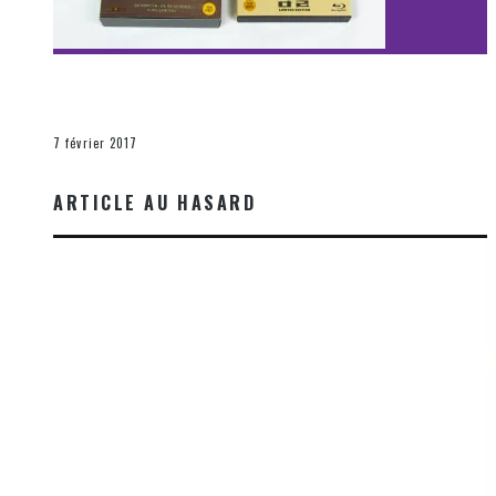
[Découverte Film] Assassination : Limited Edition –
Unboxing DVD & Blu-Ray
La Zone d'écoute
7 février 2017
ARTICLE AU HASARD