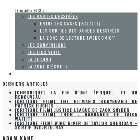
Olivier LeBlanc-Lussier
Entre les cases [balado]
17 octobre 2013
6
LES BANDES DESSINÉES
ENTRE LES CASES [BALADO]
LES SORTIES DES BANDES DESSINÉES
LA ZONE DE LECTURE [WEBCOMIC]]
LES CONVENTIONS
LES JEUX VIDÉO
LA TECHNO
LA ZONE D’ÉCOUTE
À PROPOS
DERNIERS ARTICLES
[CHRONIQUE] LA FIN D’UNE ÉPOQUE… ET UN
RENOUVEAU
[CRITIQUE FILM] THE HITMAN’S BODYGUARD DE
PATRICK HUGHES
[CRITIQUE FILM] JUSTICE LEAGUE DE ZACK SNYDER
[CRITIQUE FILM] THOR : RAGNAROK DE TAIKA
WAITITI
[CRITIQUE FILM] WIND RIVER DE TAYLOR SHERIDAN –
SORTIE DVD/BLU-RAY
ADAM KANE