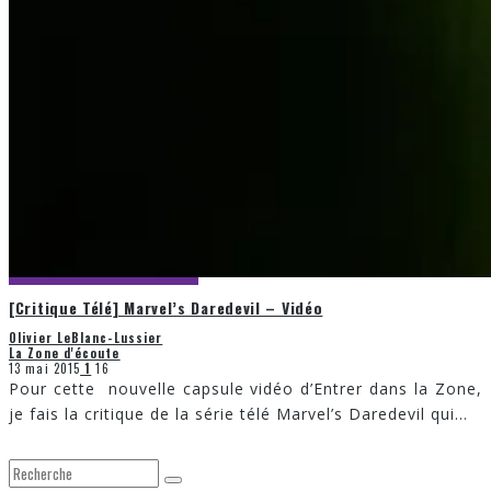
[Critique Télé] Marvel’s Daredevil – Vidéo
Olivier LeBlanc-Lussier
La Zone d'écoute
13 mai 2015
1
16
Pour cette nouvelle capsule vidéo d’Entrer dans la Zone,
je fais la critique de la série télé Marvel’s Daredevil qui
...