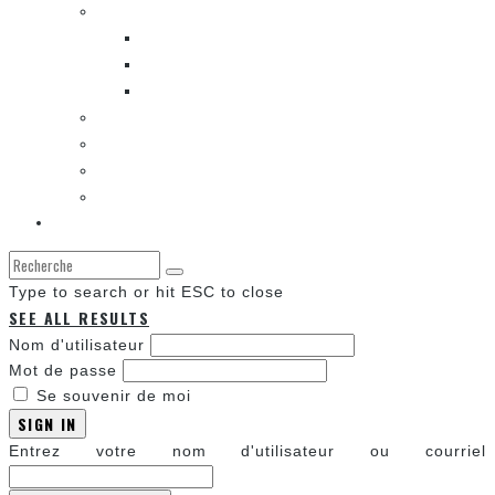
LES BANDES DESSINÉES
ENTRE LES CASES [BALADO]
LES SORTIES DES BANDES DESSINÉES
LA ZONE DE LECTURE [WEBCOMIC]]
LES CONVENTIONS
LES JEUX VIDÉO
LA TECHNO
LA ZONE D’ÉCOUTE
À propos
Type to search or hit ESC to close
SEE ALL RESULTS
Nom d'utilisateur
Mot de passe
Se souvenir de moi
SIGN IN
Entrez votre nom d'utilisateur ou courriel