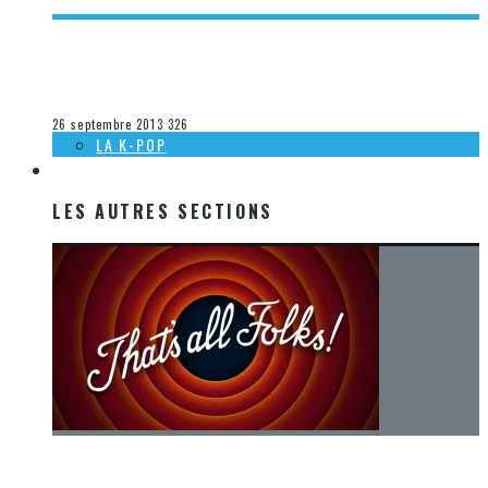
[ACTUALITÉ] SORTIES MUSICALES À VENIR CHEZ DEP – 24
SEPTEMBRE 2013
Steve Lévesque
La musique
26 septembre 2013
326
LA K-POP
LES AUTRES SECTIONS
LES AUTRES SECTIONS
[Chronique] La fin d’une époque… et un renouveau