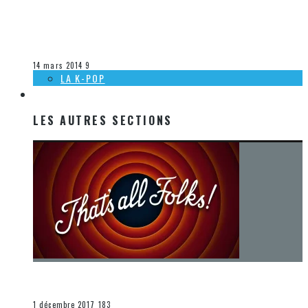
[ACTUALITÉ] SORTIES MUSICALES 2014 À VENIR CHEZ
WARNER – SEMAINE 11
Steve Lévesque
La musique
14 mars 2014
9
LA K-POP
LES AUTRES SECTIONS
LES AUTRES SECTIONS
[Chronique] La fin d’une époque… et un renouveau
END
1 décembre 2017
183