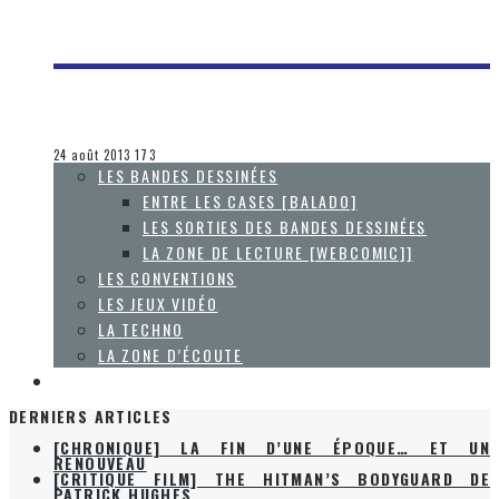
[GAMESCOM 2013] RÉSUMÉ DE LA SEMAINE
Steve Lévesque
Les jeux vidéo
24 août 2013
173
LES BANDES DESSINÉES
ENTRE LES CASES [BALADO]
LES SORTIES DES BANDES DESSINÉES
LA ZONE DE LECTURE [WEBCOMIC]]
LES CONVENTIONS
LES JEUX VIDÉO
LA TECHNO
LA ZONE D’ÉCOUTE
À PROPOS
DERNIERS ARTICLES
[CHRONIQUE] LA FIN D’UNE ÉPOQUE… ET UN
RENOUVEAU
[CRITIQUE FILM] THE HITMAN’S BODYGUARD DE
PATRICK HUGHES