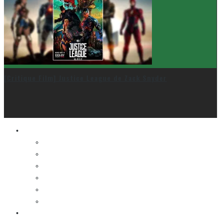
[Critique Film] Justice League de Zack Snyder
Le cinéma et la télé
FESTIVAL DU NOUVEAU CINÉMA
FESTIVAL FANTASIA
FESTIVAL SPASM
FESTIVAL STOP-MOTION MONTRÉAL
NEW YORK ASIAN FILM FESTIVAL
NEW YORK KOREAN FILM FESTIVAL
La musique