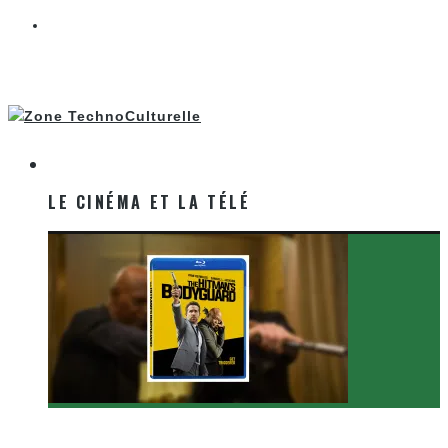
LE CINÉMA ET LA TÉLÉ
LE CINÉMA ET LA TÉLÉ
[Critique Film] The Hitman’s Bodyguard de Patrick
Hughes