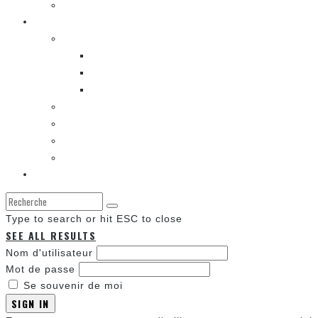
LA K-POP
Les autres sections
LES BANDES DESSINÉES
ENTRE LES CASES [BALADO]
LES SORTIES DES BANDES DESSINÉES
LA ZONE DE LECTURE [WEBCOMIC]]
LES CONVENTIONS
LES JEUX VIDÉO
LA TECHNO
LA ZONE D’ÉCOUTE
À propos
Type to search or hit ESC to close
SEE ALL RESULTS
Nom d'utilisateur
Mot de passe
Se souvenir de moi
SIGN IN