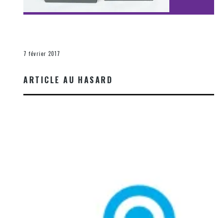
[Découverte Film] Assassination : Limited Edition –
Unboxing DVD & Blu-Ray
La Zone d'écoute
7 février 2017
ARTICLE AU HASARD