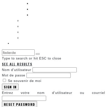
Les autres sections
LES BANDES DESSINÉES
ENTRE LES CASES [BALADO]
LES SORTIES DES BANDES DESSINÉES
LA ZONE DE LECTURE [WEBCOMIC]]
LES CONVENTIONS
LES JEUX VIDÉO
LA TECHNO
LA ZONE D’ÉCOUTE
À propos
Type to search or hit ESC to close
SEE ALL RESULTS
Nom d'utilisateur
Mot de passe
Se souvenir de moi
SIGN IN
Entrez votre nom d'utilisateur ou courriel