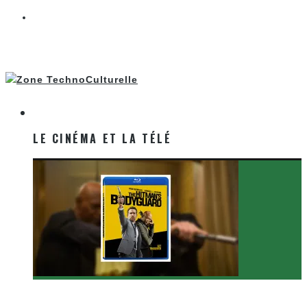
LE CINÉMA ET LA TÉLÉ
LE CINÉMA ET LA TÉLÉ
[Critique Film] The Hitman’s Bodyguard de Patrick
Hughes