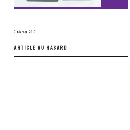
[Découverte Film] Assassination : Limited Edition –
Unboxing DVD & Blu-Ray
La Zone d'écoute
7 février 2017
ARTICLE AU HASARD