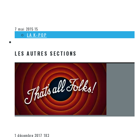
[DÉCOUVERTE MUSIQUE] PURE IMAGINATION PAR LINDSEY
STIRLING ET JOSH GROBAN (AVEC THE MUPPETS)
Olivier LeBlanc-Lussier
La musique
7 mai 2015
15
LA K-POP
LES AUTRES SECTIONS
LES AUTRES SECTIONS
[Chronique] La fin d’une époque… et un renouveau
END
1 décembre 2017
183