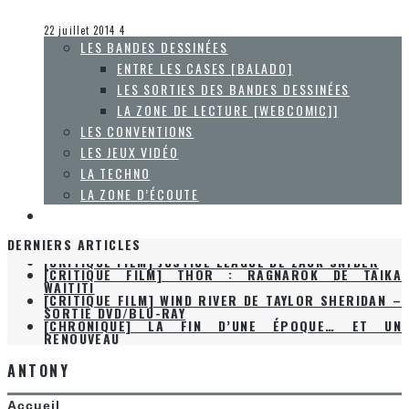
Olivier LeBlanc-Lussier
Entre les cases [balado]
22 juillet 2014
4
LES BANDES DESSINÉES
ENTRE LES CASES [BALADO]
LES SORTIES DES BANDES DESSINÉES
LA ZONE DE LECTURE [WEBCOMIC]]
LES CONVENTIONS
LES JEUX VIDÉO
LA TECHNO
LA ZONE D’ÉCOUTE
À PROPOS
DERNIERS ARTICLES
[CRITIQUE FILM] JUSTICE LEAGUE DE ZACK SNYDER
[CRITIQUE FILM] THOR : RAGNAROK DE TAIKA
WAITITI
[CRITIQUE FILM] WIND RIVER DE TAYLOR SHERIDAN –
SORTIE DVD/BLU-RAY
[CHRONIQUE] LA FIN D’UNE ÉPOQUE… ET UN
RENOUVEAU
[CRITIQUE FILM] THE HITMAN’S BODYGUARD DE
PATRICK HUGHES
ANTONY