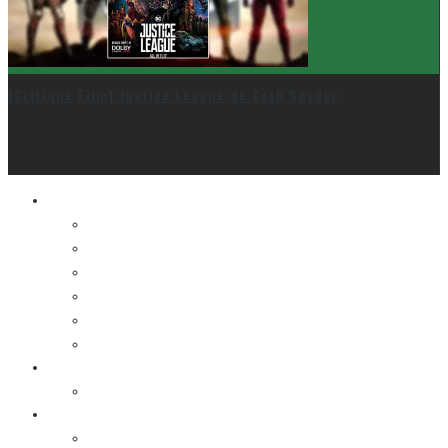
[Critique Film] Justice League de Zack Snyder
Le cinéma et la télé
FESTIVAL DU NOUVEAU CINÉMA
FESTIVAL FANTASIA
FESTIVAL SPASM
FESTIVAL STOP-MOTION MONTRÉAL
NEW YORK ASIAN FILM FESTIVAL
NEW YORK KOREAN FILM FESTIVAL
La musique
LA K-POP