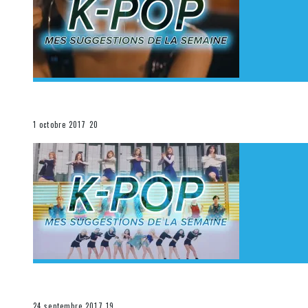
[Découverte K-Pop] Mes suggestions des vidéoclips K
La K-Pop
1 octobre 2017
20
[Découverte K-Pop] Mes suggestions des vidéoclips K-
La K-Pop
24 septembre 2017
19