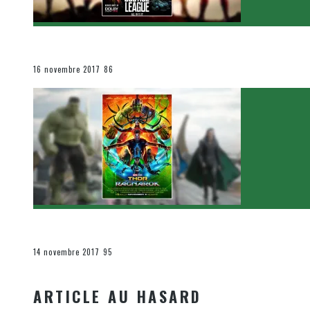
[Critique Film] Justice League de Zack Snyder
Le cinéma et la télévision
16 novembre 2017
86
[Critique Film] Thor : Ragnarok de Taika Waititi
Le cinéma et la télévision
14 novembre 2017
95
ARTICLE AU HASARD