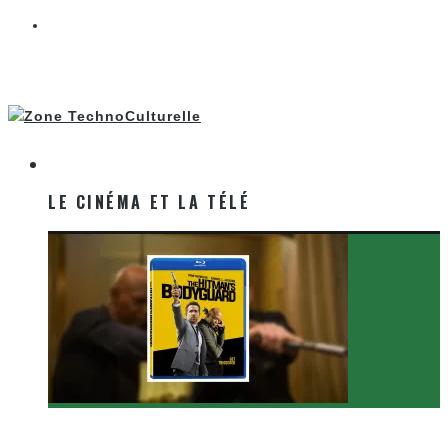
LE CINÉMA ET LA TÉLÉ
LE CINÉMA ET LA TÉLÉ
[Critique Film] The Hitman’s Bodyguard de Patrick
Hughes