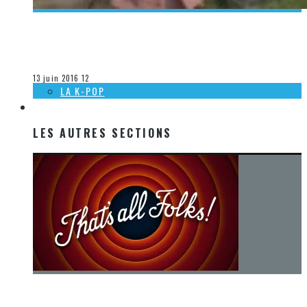
[DÉCOUVERTE K-POP] MES SUGGESTIONS DES VIDÉOCLIPS
K-POP DU 29 MAI AU 4 JUIN 2016
Olivier LeBlanc-Lussier
La K-Pop
13 juin 2016
12
LA K-POP
LES AUTRES SECTIONS
LES AUTRES SECTIONS
[Chronique] La fin d’une époque… et un renouveau