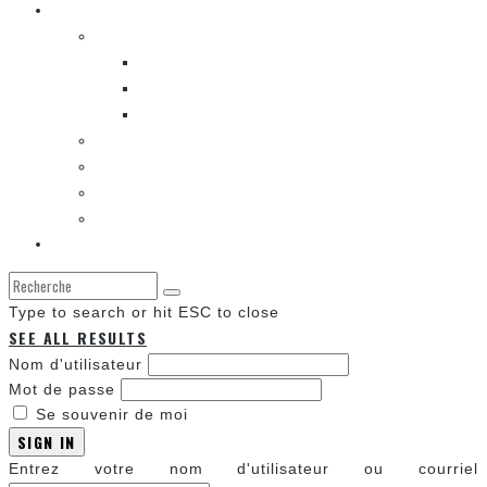
Les autres sections
LES BANDES DESSINÉES
ENTRE LES CASES [BALADO]
LES SORTIES DES BANDES DESSINÉES
LA ZONE DE LECTURE [WEBCOMIC]]
LES CONVENTIONS
LES JEUX VIDÉO
LA TECHNO
LA ZONE D’ÉCOUTE
À propos
Type to search or hit ESC to close
SEE ALL RESULTS
Nom d'utilisateur
Mot de passe
Se souvenir de moi
SIGN IN
Entrez votre nom d'utilisateur ou courriel