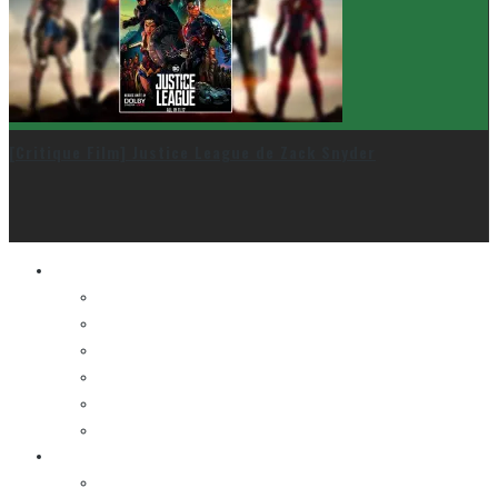
[Critique Film] Justice League de Zack Snyder
Le cinéma et la télé
FESTIVAL DU NOUVEAU CINÉMA
FESTIVAL FANTASIA
FESTIVAL SPASM
FESTIVAL STOP-MOTION MONTRÉAL
NEW YORK ASIAN FILM FESTIVAL
NEW YORK KOREAN FILM FESTIVAL
La musique
LA K-POP