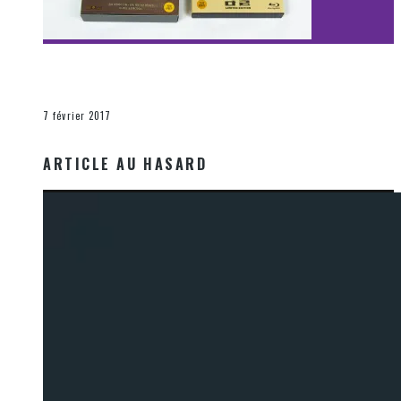
[Découverte Film] Assassination : Limited Edition –
Unboxing DVD & Blu-Ray
La Zone d'écoute
7 février 2017
ARTICLE AU HASARD