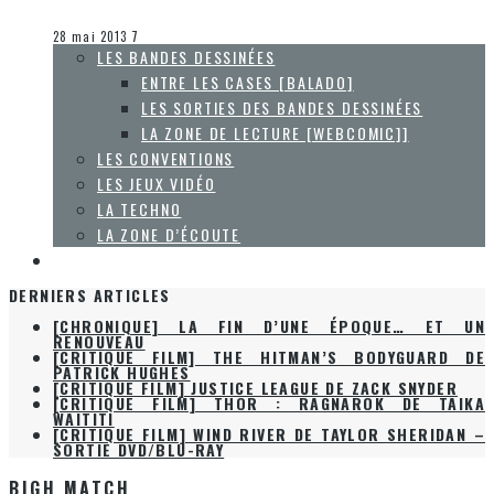
Olivier LeBlanc-Lussier
Les jeux vidéo
28 mai 2013
7
LES BANDES DESSINÉES
ENTRE LES CASES [BALADO]
LES SORTIES DES BANDES DESSINÉES
LA ZONE DE LECTURE [WEBCOMIC]]
LES CONVENTIONS
LES JEUX VIDÉO
LA TECHNO
LA ZONE D’ÉCOUTE
À PROPOS
DERNIERS ARTICLES
[CHRONIQUE] LA FIN D’UNE ÉPOQUE… ET UN
RENOUVEAU
[CRITIQUE FILM] THE HITMAN’S BODYGUARD DE
PATRICK HUGHES
[CRITIQUE FILM] JUSTICE LEAGUE DE ZACK SNYDER
[CRITIQUE FILM] THOR : RAGNAROK DE TAIKA
WAITITI
[CRITIQUE FILM] WIND RIVER DE TAYLOR SHERIDAN –
SORTIE DVD/BLU-RAY
BIGH MATCH