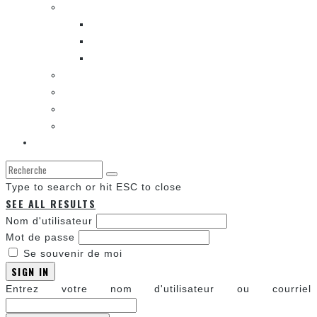
LES BANDES DESSINÉES
ENTRE LES CASES [BALADO]
LES SORTIES DES BANDES DESSINÉES
LA ZONE DE LECTURE [WEBCOMIC]]
LES CONVENTIONS
LES JEUX VIDÉO
LA TECHNO
LA ZONE D’ÉCOUTE
À propos
Type to search or hit ESC to close
SEE ALL RESULTS
Nom d'utilisateur
Mot de passe
Se souvenir de moi
SIGN IN
Entrez votre nom d'utilisateur ou courriel