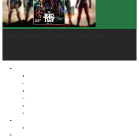
[Critique Film] Justice League de Zack Snyder
Le cinéma et la télé
FESTIVAL DU NOUVEAU CINÉMA
FESTIVAL FANTASIA
FESTIVAL SPASM
FESTIVAL STOP-MOTION MONTRÉAL
NEW YORK ASIAN FILM FESTIVAL
NEW YORK KOREAN FILM FESTIVAL
La musique
LA K-POP
Les autres sections