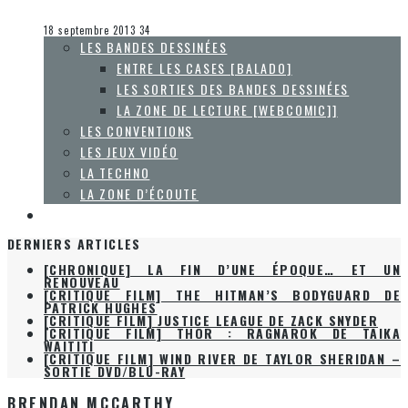
Olivier LeBlanc-Lussier
Le cinéma et la télévision
18 septembre 2013
34
LES BANDES DESSINÉES
ENTRE LES CASES [BALADO]
LES SORTIES DES BANDES DESSINÉES
LA ZONE DE LECTURE [WEBCOMIC]]
LES CONVENTIONS
LES JEUX VIDÉO
LA TECHNO
LA ZONE D’ÉCOUTE
À PROPOS
DERNIERS ARTICLES
[CHRONIQUE] LA FIN D’UNE ÉPOQUE… ET UN
RENOUVEAU
[CRITIQUE FILM] THE HITMAN’S BODYGUARD DE
PATRICK HUGHES
[CRITIQUE FILM] JUSTICE LEAGUE DE ZACK SNYDER
[CRITIQUE FILM] THOR : RAGNAROK DE TAIKA
WAITITI
[CRITIQUE FILM] WIND RIVER DE TAYLOR SHERIDAN –
SORTIE DVD/BLU-RAY
BRENDAN MCCARTHY