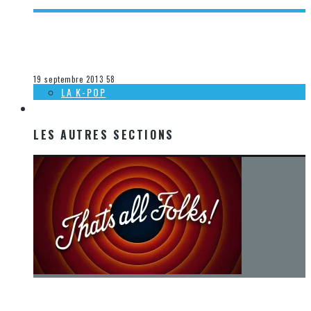
[ACTUALITÉ] SORTIES MUSICALES À VENIR CHEZ DEP – 17
SEPTEMBRE 2013
Steve Lévesque
La musique
19 septembre 2013
58
LA K-POP
LES AUTRES SECTIONS
LES AUTRES SECTIONS
[Chronique] La fin d’une époque… et un renouveau