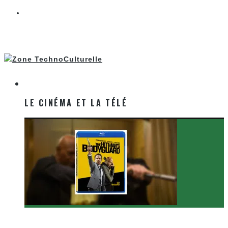
LE CINÉMA ET LA TÉLÉ
LE CINÉMA ET LA TÉLÉ
[Critique Film] The Hitman’s Bodyguard de Patrick
Hughes