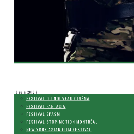
[BANDE-ANNONCE] KICK-ASS 2
Olivier LeBlanc-Lussier
Le cinéma et la télévision
18 juin 2013
7
FESTIVAL DU NOUVEAU CINÉMA
FESTIVAL FANTASIA
FESTIVAL SPASM
FESTIVAL STOP-MOTION MONTRÉAL
NEW YORK ASIAN FILM FESTIVAL