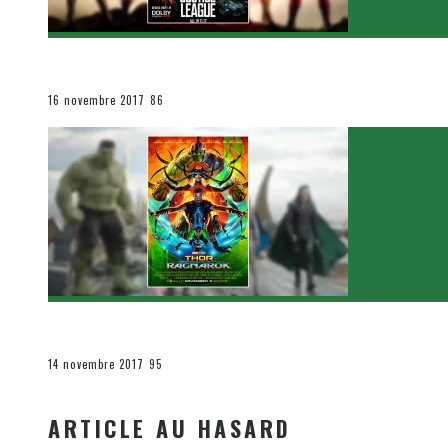
[Critique Film] Justice League de Zack Snyder
Le cinéma et la télévision
16 novembre 2017
86
[Critique Film] Thor : Ragnarok de Taika Waititi
Le cinéma et la télévision
14 novembre 2017
95
ARTICLE AU HASARD