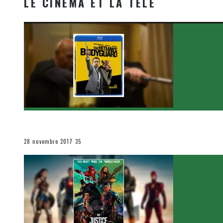
LE CINÉMA ET LA TÉLÉ
[Critique Film] The Hitman’s Bodyguard de Patrick Hu
Le cinéma et la télévision
28 novembre 2017
35