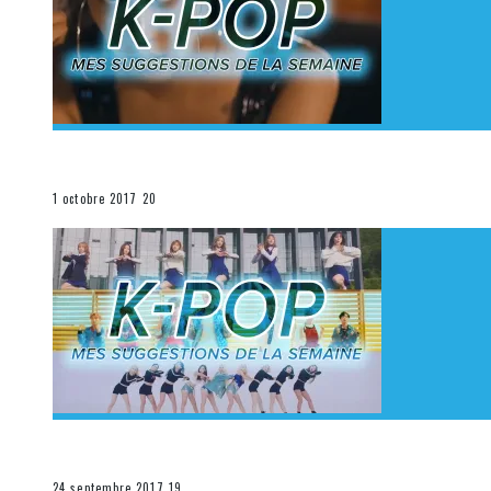
[Découverte K-Pop] Mes suggestions des vidéoclips K
La K-Pop
1 octobre 2017
20
[Découverte K-Pop] Mes suggestions des vidéoclips K-
La K-Pop
24 septembre 2017
19