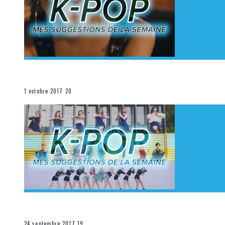
[Découverte K-Pop] Mes suggestions des vidéoclips K
La K-Pop
1 octobre 2017
20
[Découverte K-Pop] Mes suggestions des vidéoclips K-
La K-Pop
24 septembre 2017
19