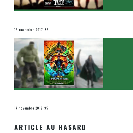
[Critique Film] Justice League de Zack Snyder
Le cinéma et la télévision
16 novembre 2017
86
[Critique Film] Thor : Ragnarok de Taika Waititi
Le cinéma et la télévision
14 novembre 2017
95
ARTICLE AU HASARD