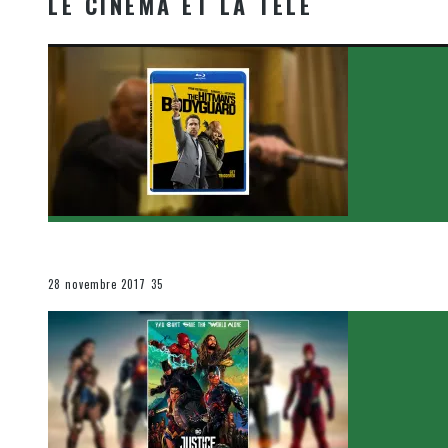
LE CINÉMA ET LA TÉLÉ
[Critique Film] The Hitman’s Bodyguard de Patrick Hu
Le cinéma et la télévision
28 novembre 2017
35