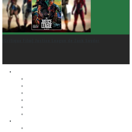
[Critique Film] Justice League de Zack Snyder
Le cinéma et la télé
FESTIVAL DU NOUVEAU CINÉMA
FESTIVAL FANTASIA
FESTIVAL SPASM
FESTIVAL STOP-MOTION MONTRÉAL
NEW YORK ASIAN FILM FESTIVAL
NEW YORK KOREAN FILM FESTIVAL
La musique
LA K-POP
Les autres sections