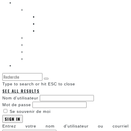
LES BANDES DESSINÉES
ENTRE LES CASES [BALADO]
LES SORTIES DES BANDES DESSINÉES
LA ZONE DE LECTURE [WEBCOMIC]]
LES CONVENTIONS
LES JEUX VIDÉO
LA TECHNO
LA ZONE D’ÉCOUTE
À propos
Type to search or hit ESC to close
SEE ALL RESULTS
Nom d'utilisateur
Mot de passe
Se souvenir de moi
SIGN IN
Entrez votre nom d'utilisateur ou courriel