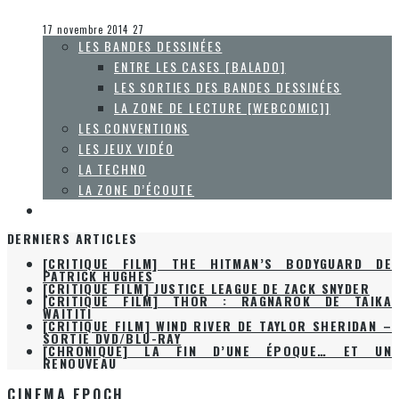
Collaboration Spéciale
La Zone d'écoute
17 novembre 2014
27
LES BANDES DESSINÉES
ENTRE LES CASES [BALADO]
LES SORTIES DES BANDES DESSINÉES
LA ZONE DE LECTURE [WEBCOMIC]]
LES CONVENTIONS
LES JEUX VIDÉO
LA TECHNO
LA ZONE D’ÉCOUTE
À PROPOS
DERNIERS ARTICLES
[CRITIQUE FILM] THE HITMAN’S BODYGUARD DE
PATRICK HUGHES
[CRITIQUE FILM] JUSTICE LEAGUE DE ZACK SNYDER
[CRITIQUE FILM] THOR : RAGNAROK DE TAIKA
WAITITI
[CRITIQUE FILM] WIND RIVER DE TAYLOR SHERIDAN –
SORTIE DVD/BLU-RAY
[CHRONIQUE] LA FIN D’UNE ÉPOQUE… ET UN
RENOUVEAU
CINEMA EPOCH