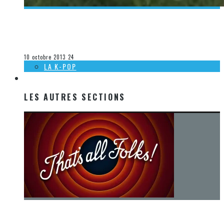
[DÉCOUVERTE MUSIQUE] CAMILLE AND KENNERLY – AMAZING
GRACE
Olivier LeBlanc-Lussier
La musique
10 octobre 2013
24
LA K-POP
LES AUTRES SECTIONS
LES AUTRES SECTIONS
[Chronique] La fin d’une époque… et un renouveau