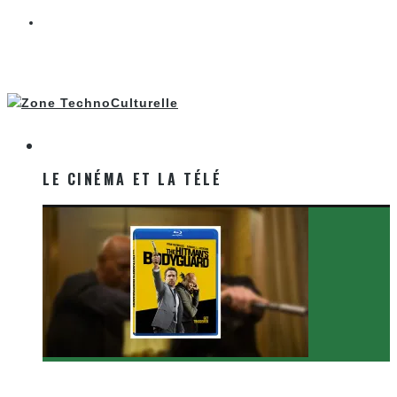
LE CINÉMA ET LA TÉLÉ
LE CINÉMA ET LA TÉLÉ
[Critique Film] The Hitman’s Bodyguard de Patrick
Hughes