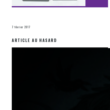
[Découverte Film] Assassination : Limited Edition –
Unboxing DVD & Blu-Ray
La Zone d'écoute
7 février 2017
ARTICLE AU HASARD