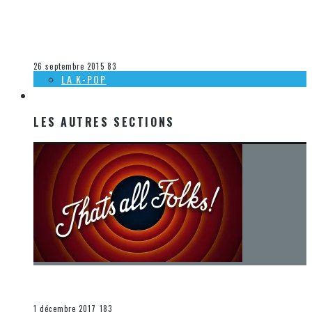
[DÉCOUVERTE MUSIQUE] MARJORIE FISET, ET LES
PASSAGERS AU LABO (TAVERNE JARRY)
Olivier LeBlanc-Lussier
La musique
26 septembre 2015
83
LA K-POP
LES AUTRES SECTIONS
LES AUTRES SECTIONS
[Chronique] La fin d’une époque… et un renouveau
END
1 décembre 2017
183