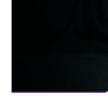
[MILLE ET UNE VIES] #73 – DON’T STARVE – ÉRUDITION
Collaboration Spéciale