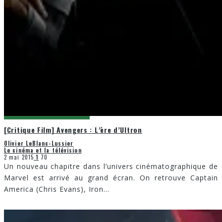
[Critique Film] Avengers : L’ère d’Ultron
Olivier LeBlanc-Lussier
Le cinéma et la télévision
2 mai 2015
1
70
Un nouveau chapitre dans l’univers cinématographique de
Marvel est arrivé au grand écran. On retrouve Captain
America (Chris Evans), Iron
...