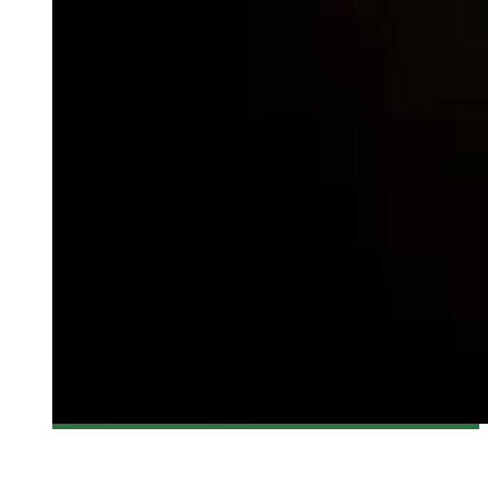
[BANDE-ANNONCE] VERONICA MARS, LE FILM
Olivier LeBlanc-Lussier