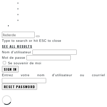
LES CONVENTIONS
LES JEUX VIDÉO
LA TECHNO
LA ZONE D’ÉCOUTE
À propos
Type to search or hit ESC to close
SEE ALL RESULTS
Nom d'utilisateur
Mot de passe
Se souvenir de moi
SIGN IN
Entrez votre nom d'utilisateur ou courriel
Annuler