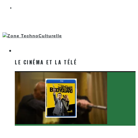
LE CINÉMA ET LA TÉLÉ
LE CINÉMA ET LA TÉLÉ
[Critique Film] The Hitman’s Bodyguard de Patrick
Hughes