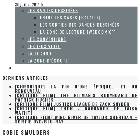
La Zone d'écoute
30 juillet 2014
5
LES BANDES DESSINÉES
ENTRE LES CASES [BALADO]
LES SORTIES DES BANDES DESSINÉES
LA ZONE DE LECTURE [WEBCOMIC]]
LES CONVENTIONS
LES JEUX VIDÉO
LA TECHNO
LA ZONE D’ÉCOUTE
À PROPOS
DERNIERS ARTICLES
[CHRONIQUE] LA FIN D’UNE ÉPOQUE… ET UN
RENOUVEAU
[CRITIQUE FILM] THE HITMAN’S BODYGUARD DE
PATRICK HUGHES
[CRITIQUE FILM] JUSTICE LEAGUE DE ZACK SNYDER
[CRITIQUE FILM] THOR : RAGNAROK DE TAIKA
WAITITI
[CRITIQUE FILM] WIND RIVER DE TAYLOR SHERIDAN –
SORTIE DVD/BLU-RAY
COBIE SMULDERS