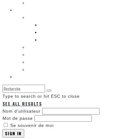
LA K-POP
Les autres sections
LES BANDES DESSINÉES
ENTRE LES CASES [BALADO]
LES SORTIES DES BANDES DESSINÉES
LA ZONE DE LECTURE [WEBCOMIC]]
LES CONVENTIONS
LES JEUX VIDÉO
LA TECHNO
LA ZONE D’ÉCOUTE
À propos
Type to search or hit ESC to close
SEE ALL RESULTS
Nom d'utilisateur
Mot de passe
Se souvenir de moi
SIGN IN