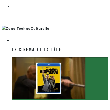
LE CINÉMA ET LA TÉLÉ
LE CINÉMA ET LA TÉLÉ
[Critique Film] The Hitman’s Bodyguard de Patrick
Hughes