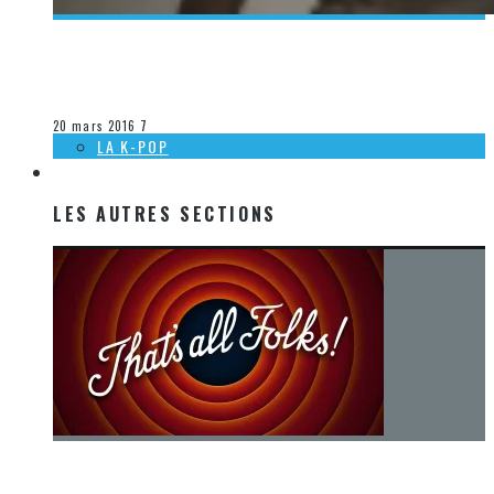
[DÉCOUVERTE K-POP] MES SUGGESTIONS DES VIDÉOCLIPS
K-POP DU 13 AU 19 MARS 2016
Olivier LeBlanc-Lussier
La K-Pop
20 mars 2016
7
LA K-POP
LES AUTRES SECTIONS
LES AUTRES SECTIONS
[Chronique] La fin d’une époque… et un renouveau