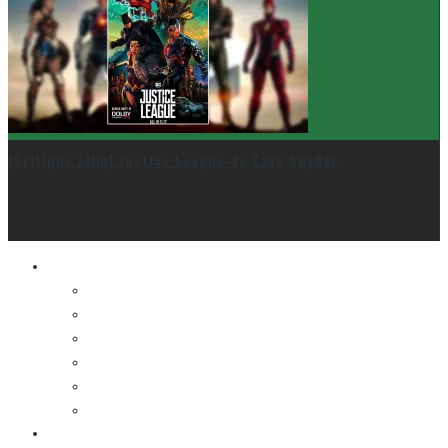
[Critique Film] Justice League de Zack Snyder
Le cinéma et la télé
FESTIVAL DU NOUVEAU CINÉMA
FESTIVAL FANTASIA
FESTIVAL SPASM
FESTIVAL STOP-MOTION MONTRÉAL
NEW YORK ASIAN FILM FESTIVAL
NEW YORK KOREAN FILM FESTIVAL
La musique