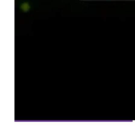
[MILLE ET UNE VIES] #75 – MAGICITE – CHAPEAUX