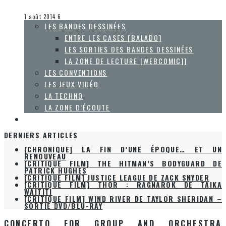
Collaboration Spéciale
La Zone d'écoute
1 août 2014
6
LES BANDES DESSINÉES
ENTRE LES CASES [BALADO]
LES SORTIES DES BANDES DESSINÉES
LA ZONE DE LECTURE [WEBCOMIC]]
LES CONVENTIONS
LES JEUX VIDÉO
LA TECHNO
LA ZONE D’ÉCOUTE
À PROPOS
DERNIERS ARTICLES
[CHRONIQUE] LA FIN D’UNE ÉPOQUE… ET UN
RENOUVEAU
[CRITIQUE FILM] THE HITMAN’S BODYGUARD DE
PATRICK HUGHES
[CRITIQUE FILM] JUSTICE LEAGUE DE ZACK SNYDER
[CRITIQUE FILM] THOR : RAGNAROK DE TAIKA
WAITITI
[CRITIQUE FILM] WIND RIVER DE TAYLOR SHERIDAN –
SORTIE DVD/BLU-RAY
CONCERTO FOR GROUP AND ORCHESTRA