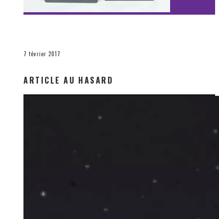
[Découverte Film] Assassination : Limited Edition –
Unboxing DVD & Blu-Ray
La Zone d'écoute
7 février 2017
ARTICLE AU HASARD