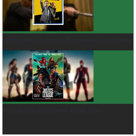
[Critique Film] The Hitman’s Bodyguard de Patrick Hughes
[Critique Film] Justice League de Zack Snyder