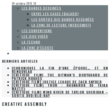
La Zone d'écoute
24 octobre 2015
10
LES BANDES DESSINÉES
ENTRE LES CASES [BALADO]
LES SORTIES DES BANDES DESSINÉES
LA ZONE DE LECTURE [WEBCOMIC]]
LES CONVENTIONS
LES JEUX VIDÉO
LA TECHNO
LA ZONE D’ÉCOUTE
À PROPOS
DERNIERS ARTICLES
[CHRONIQUE] LA FIN D’UNE ÉPOQUE… ET UN
RENOUVEAU
[CRITIQUE FILM] THE HITMAN’S BODYGUARD DE
PATRICK HUGHES
[CRITIQUE FILM] JUSTICE LEAGUE DE ZACK SNYDER
[CRITIQUE FILM] THOR : RAGNAROK DE TAIKA
WAITITI
[CRITIQUE FILM] WIND RIVER DE TAYLOR SHERIDAN –
SORTIE DVD/BLU-RAY
CREATIVE ASSEMBLY