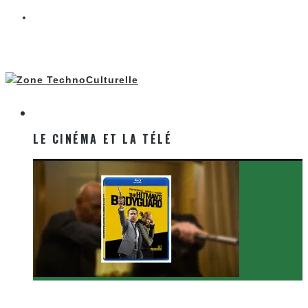
LE CINÉMA ET LA TÉLÉ
LE CINÉMA ET LA TÉLÉ
[Critique Film] The Hitman’s Bodyguard de Patrick
Hughes