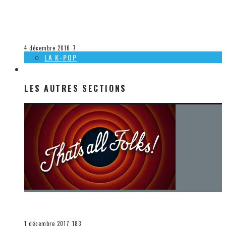
[DÉCOUVERTE K-POP] MES SUGGESTIONS DES VIDÉOCLIPS
K-POP DU 13 AU 19 NOVEMBRE 2016
Olivier LeBlanc-Lussier
La K-Pop
4 décembre 2016
7
LA K-POP
LES AUTRES SECTIONS
LES AUTRES SECTIONS
[Chronique] La fin d’une époque… et un renouveau
END
1 décembre 2017
183