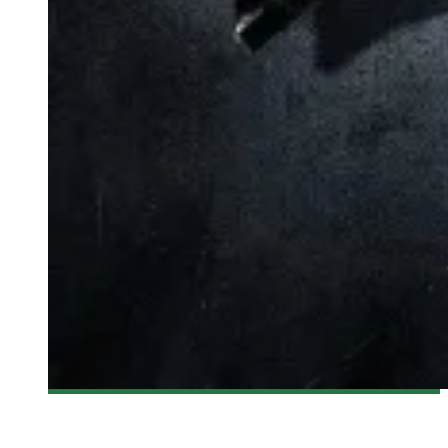
[BANDE-ANNONCE] BATMAN V SUPERMAN: DAWN OF JUSTICE
Olivier LeBlanc-Lussier