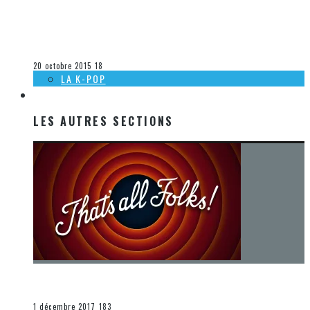
[DÉCOUVERTE K-POP] LES VIDÉOCLIPS DE LA SEMAINE DU 11
AU 17 OCTOBRE 2015
Olivier LeBlanc-Lussier
La K-Pop
20 octobre 2015
18
LA K-POP
LES AUTRES SECTIONS
LES AUTRES SECTIONS
[Chronique] La fin d’une époque… et un renouveau
END
1 décembre 2017
183