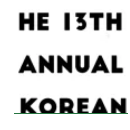
[NYKFF 2015] VETERAN
Olivier LeBlanc-Lussier