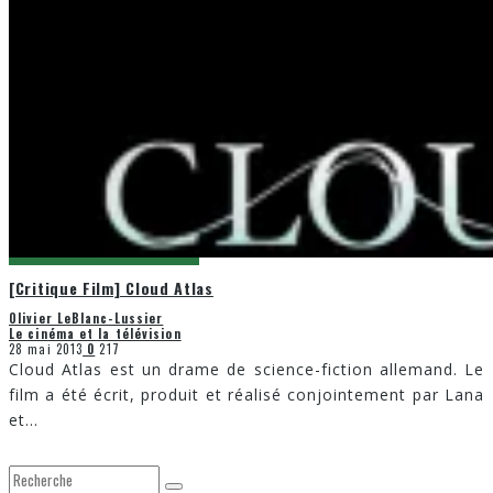
[Critique Film] Cloud Atlas
Olivier LeBlanc-Lussier
Le cinéma et la télévision
28 mai 2013
0
217
Cloud Atlas est un drame de science-fiction allemand. Le
film a été écrit, produit et réalisé conjointement par Lana
et
...