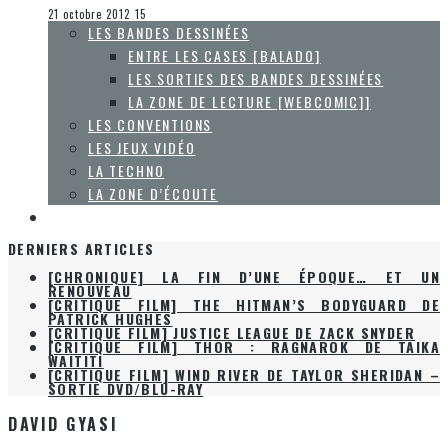
La Zone d'écoute
21 octobre 2012
15
LES BANDES DESSINÉES
ENTRE LES CASES [BALADO]
LES SORTIES DES BANDES DESSINÉES
LA ZONE DE LECTURE [WEBCOMIC]]
LES CONVENTIONS
LES JEUX VIDÉO
LA TECHNO
LA ZONE D’ÉCOUTE
À PROPOS
DERNIERS ARTICLES
[CHRONIQUE] LA FIN D’UNE ÉPOQUE… ET UN
RENOUVEAU
[CRITIQUE FILM] THE HITMAN’S BODYGUARD DE
PATRICK HUGHES
[CRITIQUE FILM] JUSTICE LEAGUE DE ZACK SNYDER
[CRITIQUE FILM] THOR : RAGNAROK DE TAIKA
WAITITI
[CRITIQUE FILM] WIND RIVER DE TAYLOR SHERIDAN –
SORTIE DVD/BLU-RAY
DAVID GYASI