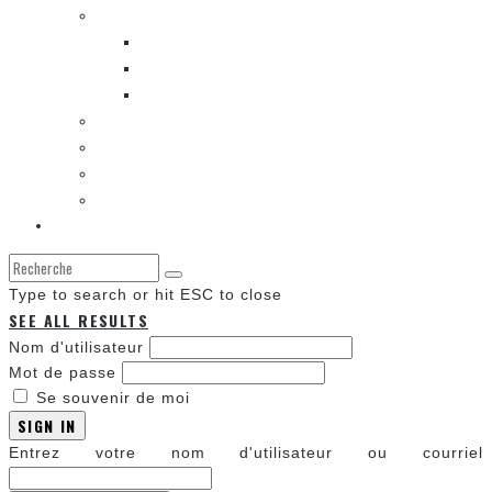
LES BANDES DESSINÉES
ENTRE LES CASES [BALADO]
LES SORTIES DES BANDES DESSINÉES
LA ZONE DE LECTURE [WEBCOMIC]]
LES CONVENTIONS
LES JEUX VIDÉO
LA TECHNO
LA ZONE D’ÉCOUTE
À propos
Type to search or hit ESC to close
SEE ALL RESULTS
Nom d'utilisateur
Mot de passe
Se souvenir de moi
SIGN IN
Entrez votre nom d'utilisateur ou courriel