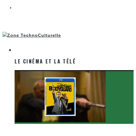
LE CINÉMA ET LA TÉLÉ
LE CINÉMA ET LA TÉLÉ
[Critique Film] The Hitman’s Bodyguard de Patrick
Hughes