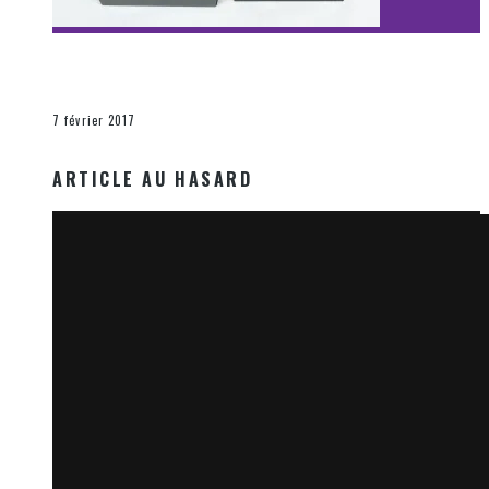
[Découverte Film] Assassination : Limited Edition –
Unboxing DVD & Blu-Ray
La Zone d'écoute
7 février 2017
ARTICLE AU HASARD