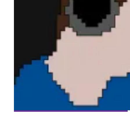
[HISTOIRES DE GAMERS] ÉPISODE 10: PASCALE SARAULT
Collaboration Spéciale