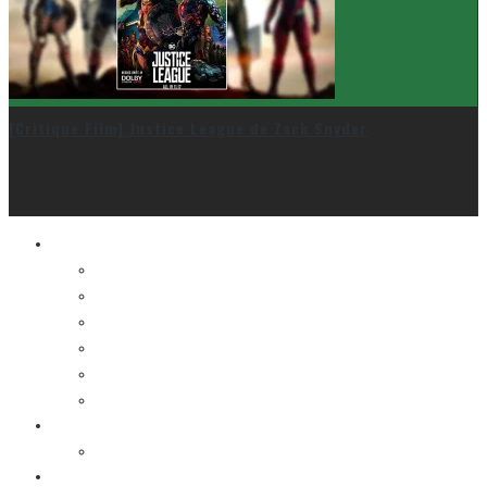
[Critique Film] Justice League de Zack Snyder
Le cinéma et la télé
FESTIVAL DU NOUVEAU CINÉMA
FESTIVAL FANTASIA
FESTIVAL SPASM
FESTIVAL STOP-MOTION MONTRÉAL
NEW YORK ASIAN FILM FESTIVAL
NEW YORK KOREAN FILM FESTIVAL
La musique
LA K-POP
Les autres sections