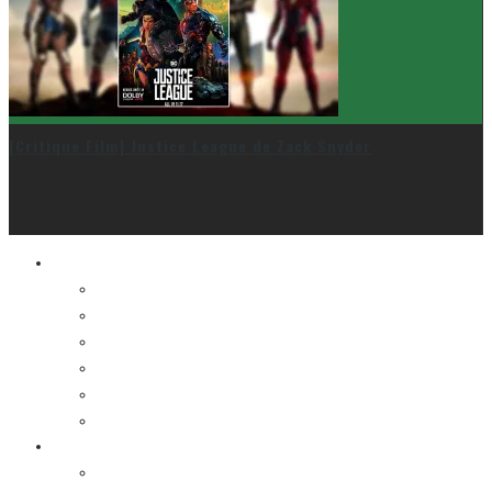
[Critique Film] Justice League de Zack Snyder
Le cinéma et la télé
FESTIVAL DU NOUVEAU CINÉMA
FESTIVAL FANTASIA
FESTIVAL SPASM
FESTIVAL STOP-MOTION MONTRÉAL
NEW YORK ASIAN FILM FESTIVAL
NEW YORK KOREAN FILM FESTIVAL
La musique
LA K-POP