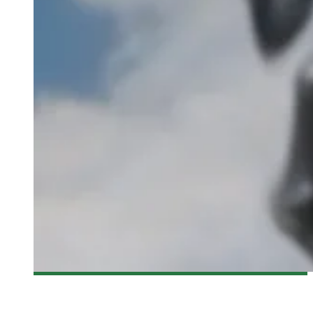
[FANTASIA 2017] TOKYO GHOUL DE KENTARO HAGIWARA –
CRITIQUE DU FILM