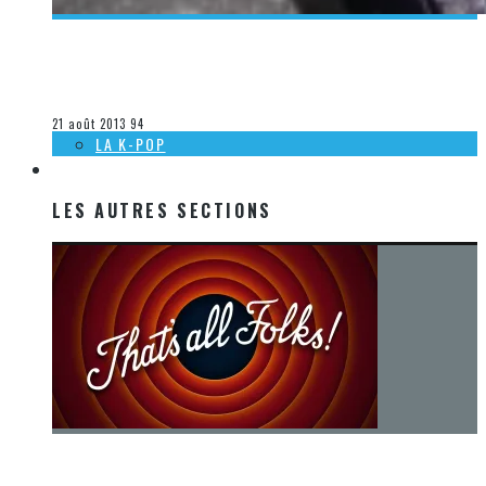
[DÉCOUVERTE MUSIQUE] CAMILLE ET KENNERLY: SMOKE ON
THE WATER
Olivier LeBlanc-Lussier
La musique
21 août 2013
94
LA K-POP
LES AUTRES SECTIONS
LES AUTRES SECTIONS
[Chronique] La fin d’une époque… et un renouveau