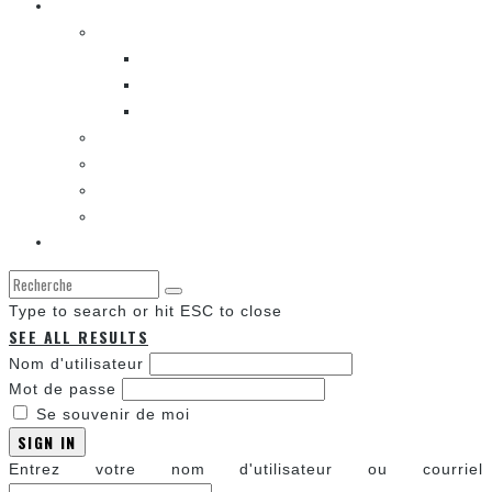
Les autres sections
LES BANDES DESSINÉES
ENTRE LES CASES [BALADO]
LES SORTIES DES BANDES DESSINÉES
LA ZONE DE LECTURE [WEBCOMIC]]
LES CONVENTIONS
LES JEUX VIDÉO
LA TECHNO
LA ZONE D’ÉCOUTE
À propos
Type to search or hit ESC to close
SEE ALL RESULTS
Nom d'utilisateur
Mot de passe
Se souvenir de moi
SIGN IN
Entrez votre nom d'utilisateur ou courriel