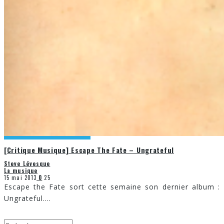
[Critique Musique] Escape The Fate – Ungrateful
Steve Lévesque
La musique
15 mai 2013
0
25
Escape the Fate sort cette semaine son dernier album :
Ungrateful.
...