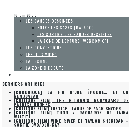
Olivier LeBlanc-Lussier
Les jeux vidéo
16 juin 2015
3
LES BANDES DESSINÉES
ENTRE LES CASES [BALADO]
LES SORTIES DES BANDES DESSINÉES
LA ZONE DE LECTURE [WEBCOMIC]]
LES CONVENTIONS
LES JEUX VIDÉO
LA TECHNO
LA ZONE D’ÉCOUTE
À PROPOS
DERNIERS ARTICLES
[CHRONIQUE] LA FIN D’UNE ÉPOQUE… ET UN
RENOUVEAU
[CRITIQUE FILM] THE HITMAN’S BODYGUARD DE
PATRICK HUGHES
[CRITIQUE FILM] JUSTICE LEAGUE DE ZACK SNYDER
[CRITIQUE FILM] THOR : RAGNAROK DE TAIKA
WAITITI
[CRITIQUE FILM] WIND RIVER DE TAYLOR SHERIDAN –
SORTIE DVD/BLU-RAY