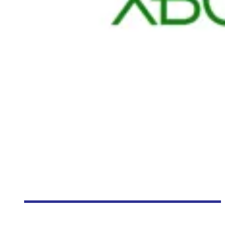
[E3 2015] LES BANDES-ANNONCES PRÉSENTÉES À LA
CONFÉRENCE DE MICROSOFT (XBOX ONE)