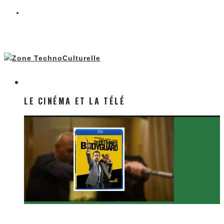
LE CINÉMA ET LA TÉLÉ
LE CINÉMA ET LA TÉLÉ
[Critique Film] The Hitman’s Bodyguard de Patrick
Hughes