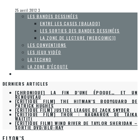
Steve Lévesque
La techno
25 avril 2012
3
LES BANDES DESSINÉES
ENTRE LES CASES [BALADO]
LES SORTIES DES BANDES DESSINÉES
LA ZONE DE LECTURE [WEBCOMIC]]
LES CONVENTIONS
LES JEUX VIDÉO
LA TECHNO
LA ZONE D’ÉCOUTE
À PROPOS
DERNIERS ARTICLES
[CHRONIQUE] LA FIN D’UNE ÉPOQUE… ET UN
RENOUVEAU
[CRITIQUE FILM] THE HITMAN’S BODYGUARD DE
PATRICK HUGHES
[CRITIQUE FILM] JUSTICE LEAGUE DE ZACK SNYDER
[CRITIQUE FILM] THOR : RAGNAROK DE TAIKA
WAITITI
[CRITIQUE FILM] WIND RIVER DE TAYLOR SHERIDAN –
SORTIE DVD/BLU-RAY
ELYON’S