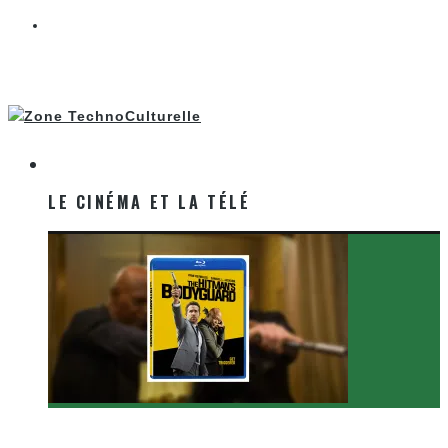
LE CINÉMA ET LA TÉLÉ
LE CINÉMA ET LA TÉLÉ
[Critique Film] The Hitman’s Bodyguard de Patrick
Hughes