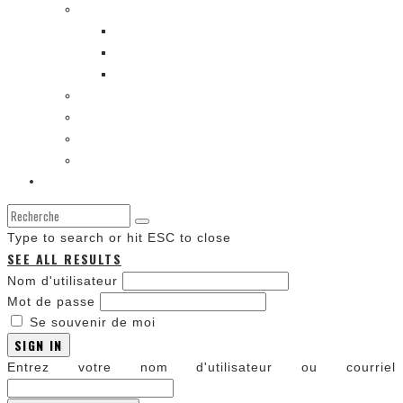
LES BANDES DESSINÉES
ENTRE LES CASES [BALADO]
LES SORTIES DES BANDES DESSINÉES
LA ZONE DE LECTURE [WEBCOMIC]]
LES CONVENTIONS
LES JEUX VIDÉO
LA TECHNO
LA ZONE D’ÉCOUTE
À propos
Type to search or hit ESC to close
SEE ALL RESULTS
Nom d'utilisateur
Mot de passe
Se souvenir de moi
SIGN IN
Entrez votre nom d'utilisateur ou courriel