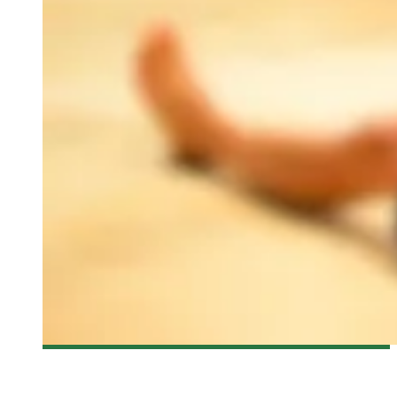
[FANTASIA 2016] KICKBOXER : VENGEANCE DE JOHN
STOCKWELL – CRITIQUE DU FILM