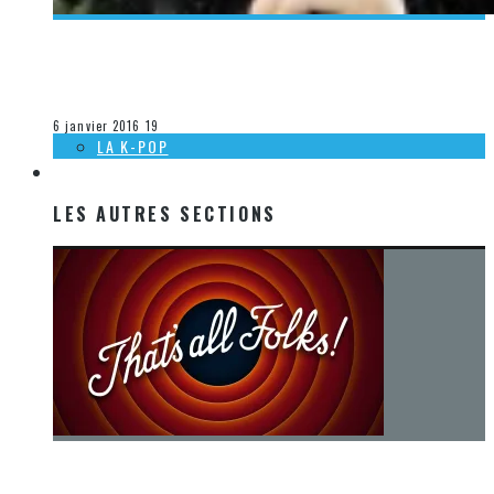
[DÉCOUVERTE K-POP] MES SUGGESTIONS DES VIDÉOCLIPS
K-POP DU 6 AU 31 DÉCEMBRE 2015
Olivier LeBlanc-Lussier
La K-Pop
6 janvier 2016
19
LA K-POP
LES AUTRES SECTIONS
LES AUTRES SECTIONS
[Chronique] La fin d’une époque… et un renouveau