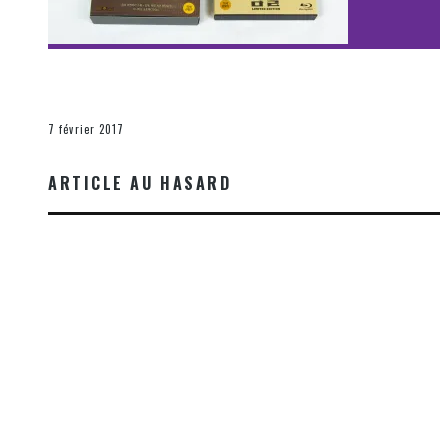
[Découverte Film] Assassination : Limited Edition –
Unboxing DVD & Blu-Ray
La Zone d'écoute
7 février 2017
ARTICLE AU HASARD