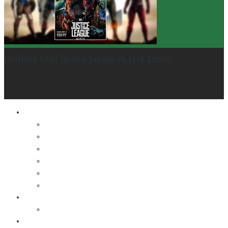
[Critique Film] Justice League de Zack Snyder
Le cinéma et la télé
FESTIVAL DU NOUVEAU CINÉMA
FESTIVAL FANTASIA
FESTIVAL SPASM
FESTIVAL STOP-MOTION MONTRÉAL
NEW YORK ASIAN FILM FESTIVAL
NEW YORK KOREAN FILM FESTIVAL
La musique
LA K-POP
Les autres sections