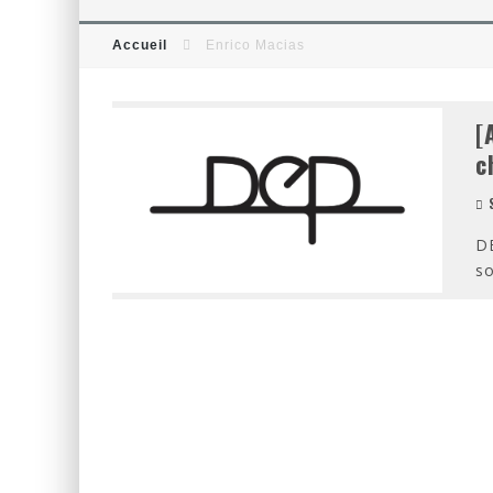
[CRITIQUE FILM] THOR : RAGN
Accueil
Enrico Macias
[CRITIQUE FILM] WIND RIVER 
[
c
S
DE
so