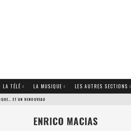
T LA TÉLÉ
LA MUSIQUE
LES AUTRES SECTIONS
POQUE… ET UN RENOUVEAU
’S BODYGUARD DE PATRICK HUGHES
ENRICO MACIAS
GUE DE ZACK SNYDER