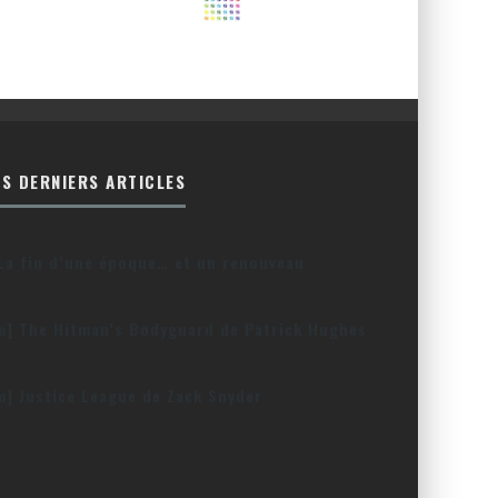
ES DERNIERS ARTICLES
La fin d’une époque… et un renouveau
lm] The Hitman’s Bodyguard de Patrick Hughes
lm] Justice League de Zack Snyder