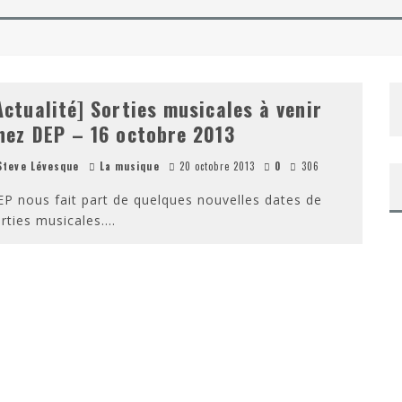
AROK DE TAIKA WAITITI
DE TAYLOR SHERIDAN – SORTIE DVD/BLU-RAY
Actualité] Sorties musicales à venir
hez DEP – 16 octobre 2013
teve Lévesque
La musique
20 octobre 2013
0
306
P nous fait part de quelques nouvelles dates de
rties musicales.
...