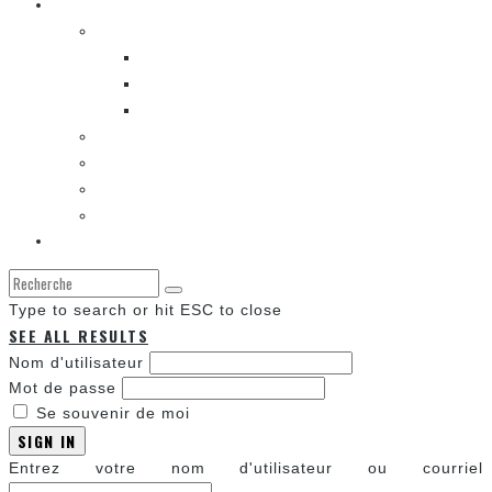
Les autres sections
LES BANDES DESSINÉES
ENTRE LES CASES [BALADO]
LES SORTIES DES BANDES DESSINÉES
LA ZONE DE LECTURE [WEBCOMIC]]
LES CONVENTIONS
LES JEUX VIDÉO
LA TECHNO
LA ZONE D’ÉCOUTE
À propos
Type to search or hit ESC to close
SEE ALL RESULTS
Nom d'utilisateur
Mot de passe
Se souvenir de moi
SIGN IN
Entrez votre nom d'utilisateur ou courriel