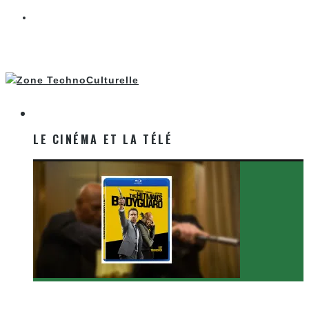
LE CINÉMA ET LA TÉLÉ
LE CINÉMA ET LA TÉLÉ
[Critique Film] The Hitman’s Bodyguard de Patrick
Hughes