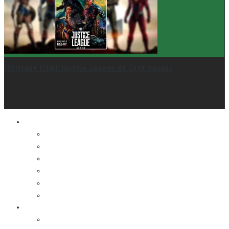
[Critique Film] Justice League de Zack Snyder
Le cinéma et la télé
FESTIVAL DU NOUVEAU CINÉMA
FESTIVAL FANTASIA
FESTIVAL SPASM
FESTIVAL STOP-MOTION MONTRÉAL
NEW YORK ASIAN FILM FESTIVAL
NEW YORK KOREAN FILM FESTIVAL
La musique
LA K-POP