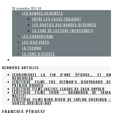
Olivier LeBlanc-Lussier
Les jeux vidéo
30 novembre 2012
98
LES BANDES DESSINÉES
ENTRE LES CASES [BALADO]
LES SORTIES DES BANDES DESSINÉES
LA ZONE DE LECTURE [WEBCOMIC]]
LES CONVENTIONS
LES JEUX VIDÉO
LA TECHNO
LA ZONE D’ÉCOUTE
À PROPOS
DERNIERS ARTICLES
[CHRONIQUE] LA FIN D’UNE ÉPOQUE… ET UN
RENOUVEAU
[CRITIQUE FILM] THE HITMAN’S BODYGUARD DE
PATRICK HUGHES
[CRITIQUE FILM] JUSTICE LEAGUE DE ZACK SNYDER
[CRITIQUE FILM] THOR : RAGNAROK DE TAIKA
WAITITI
[CRITIQUE FILM] WIND RIVER DE TAYLOR SHERIDAN –
SORTIE DVD/BLU-RAY
FRANÇOIS PÉRUSSE