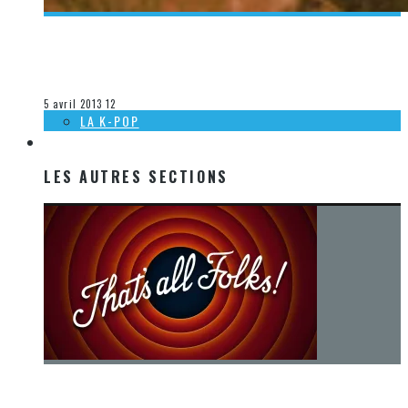
[ACTUALITÉ] CRYSTAL FIGHTERS DÉBARQUE SUR LE
NOUVEAU CONTINENT
Steve Lévesque
La musique
5 avril 2013
12
LA K-POP
LES AUTRES SECTIONS
LES AUTRES SECTIONS
[Chronique] La fin d’une époque… et un renouveau