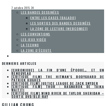
Olivier LeBlanc-Lussier
Le cinéma et la télévision
7 octobre 2015
34
LES BANDES DESSINÉES
ENTRE LES CASES [BALADO]
LES SORTIES DES BANDES DESSINÉES
LA ZONE DE LECTURE [WEBCOMIC]]
LES CONVENTIONS
LES JEUX VIDÉO
LA TECHNO
LA ZONE D’ÉCOUTE
À PROPOS
DERNIERS ARTICLES
[CHRONIQUE] LA FIN D’UNE ÉPOQUE… ET UN
RENOUVEAU
[CRITIQUE FILM] THE HITMAN’S BODYGUARD DE
PATRICK HUGHES
[CRITIQUE FILM] JUSTICE LEAGUE DE ZACK SNYDER
[CRITIQUE FILM] THOR : RAGNAROK DE TAIKA
WAITITI
[CRITIQUE FILM] WIND RIVER DE TAYLOR SHERIDAN –
SORTIE DVD/BLU-RAY
GILLIAN CHUNG