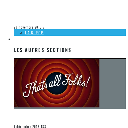
[DÉCOUVERTE K-POP] MES SUGGESTIONS DES VIDÉOCLIPS
K-POP DU 22 AU 28 NOVEMBRE 2015
Olivier LeBlanc-Lussier
La K-Pop
29 novembre 2015
7
LA K-POP
LES AUTRES SECTIONS
LES AUTRES SECTIONS
[Chronique] La fin d’une époque… et un renouveau
END
1 décembre 2017
183