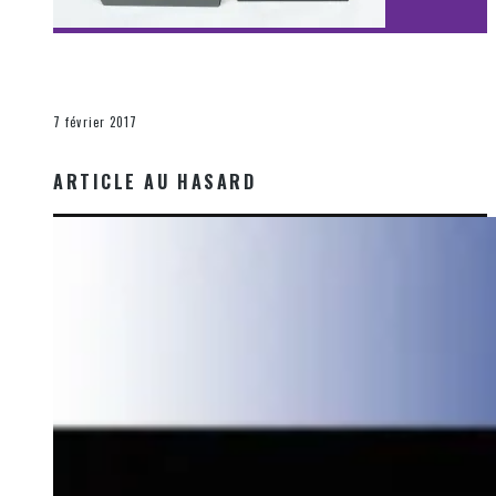
[Découverte Film] Assassination : Limited Edition –
Unboxing DVD & Blu-Ray
La Zone d'écoute
7 février 2017
ARTICLE AU HASARD