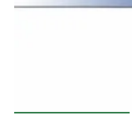
[QCCOMICCON 2015] D’AUTRES INVITÉS ANNONCÉS POUR LA
SECONDE ÉDITION DU COMICCON DE QUÉBEC