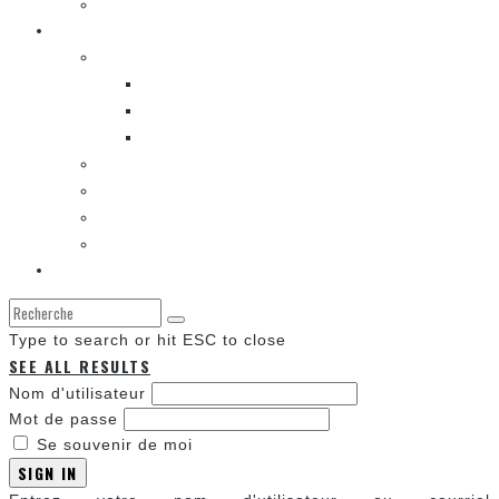
LA K-POP
Les autres sections
LES BANDES DESSINÉES
ENTRE LES CASES [BALADO]
LES SORTIES DES BANDES DESSINÉES
LA ZONE DE LECTURE [WEBCOMIC]]
LES CONVENTIONS
LES JEUX VIDÉO
LA TECHNO
LA ZONE D’ÉCOUTE
À propos
Type to search or hit ESC to close
SEE ALL RESULTS
Nom d'utilisateur
Mot de passe
Se souvenir de moi
SIGN IN