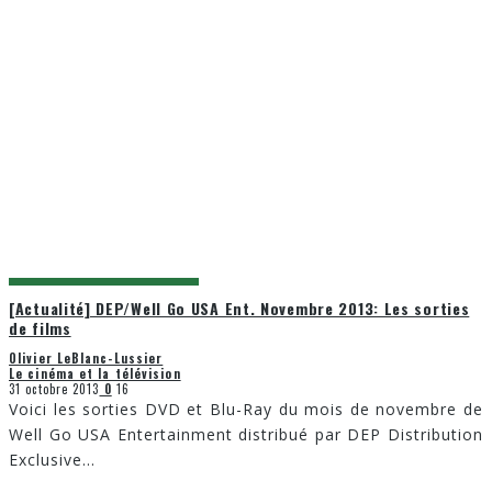
[Actualité] DEP/Well Go USA Ent. Novembre 2013: Les sorties
de films
Olivier LeBlanc-Lussier
Le cinéma et la télévision
31 octobre 2013
0
16
Voici les sorties DVD et Blu-Ray du mois de novembre de
Well Go USA Entertainment distribué par DEP Distribution
Exclusive
...