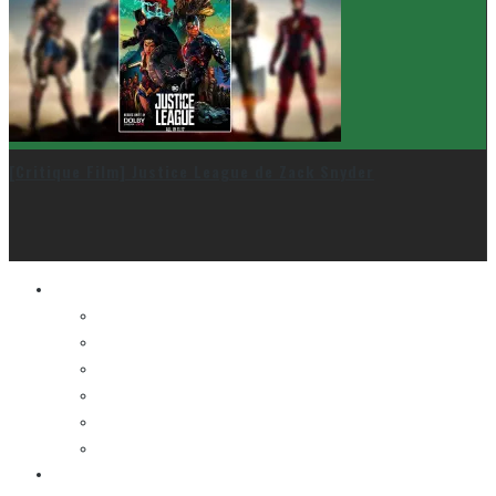
[Critique Film] Justice League de Zack Snyder
Le cinéma et la télé
FESTIVAL DU NOUVEAU CINÉMA
FESTIVAL FANTASIA
FESTIVAL SPASM
FESTIVAL STOP-MOTION MONTRÉAL
NEW YORK ASIAN FILM FESTIVAL
NEW YORK KOREAN FILM FESTIVAL
La musique