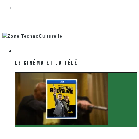
LE CINÉMA ET LA TÉLÉ
LE CINÉMA ET LA TÉLÉ
[Critique Film] The Hitman’s Bodyguard de Patrick
Hughes