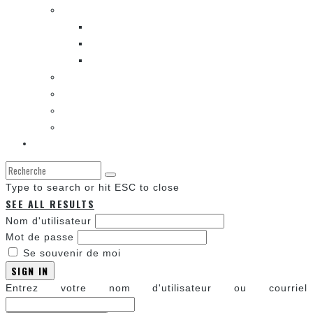
LES BANDES DESSINÉES
ENTRE LES CASES [BALADO]
LES SORTIES DES BANDES DESSINÉES
LA ZONE DE LECTURE [WEBCOMIC]]
LES CONVENTIONS
LES JEUX VIDÉO
LA TECHNO
LA ZONE D’ÉCOUTE
À propos
Type to search or hit ESC to close
SEE ALL RESULTS
Nom d'utilisateur
Mot de passe
Se souvenir de moi
SIGN IN
Entrez votre nom d'utilisateur ou courriel