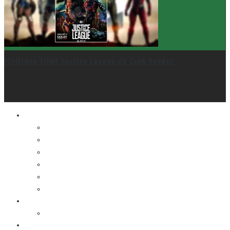
[Critique Film] Justice League de Zack Snyder
Le cinéma et la télé
FESTIVAL DU NOUVEAU CINÉMA
FESTIVAL FANTASIA
FESTIVAL SPASM
FESTIVAL STOP-MOTION MONTRÉAL
NEW YORK ASIAN FILM FESTIVAL
NEW YORK KOREAN FILM FESTIVAL
La musique
LA K-POP
Les autres sections