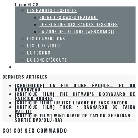
La techno
11 juin 2012
9
LES BANDES DESSINÉES
ENTRE LES CASES [BALADO]
LES SORTIES DES BANDES DESSINÉES
LA ZONE DE LECTURE [WEBCOMIC]]
LES CONVENTIONS
LES JEUX VIDÉO
LA TECHNO
LA ZONE D’ÉCOUTE
À PROPOS
DERNIERS ARTICLES
[CHRONIQUE] LA FIN D’UNE ÉPOQUE… ET UN
RENOUVEAU
[CRITIQUE FILM] THE HITMAN’S BODYGUARD DE
PATRICK HUGHES
[CRITIQUE FILM] JUSTICE LEAGUE DE ZACK SNYDER
[CRITIQUE FILM] THOR : RAGNAROK DE TAIKA
WAITITI
[CRITIQUE FILM] WIND RIVER DE TAYLOR SHERIDAN –
SORTIE DVD/BLU-RAY
GO! GO! SEX COMMANDO