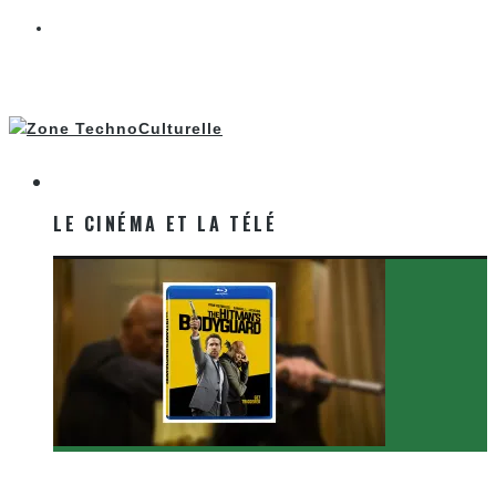
LE CINÉMA ET LA TÉLÉ
LE CINÉMA ET LA TÉLÉ
[Critique Film] The Hitman’s Bodyguard de Patrick
Hughes