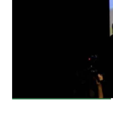
[FANTASIA 2017] RÉSUMÉ DE LA CONFÉRENCE DE PRESSE
Olivier LeBlanc-Lussier