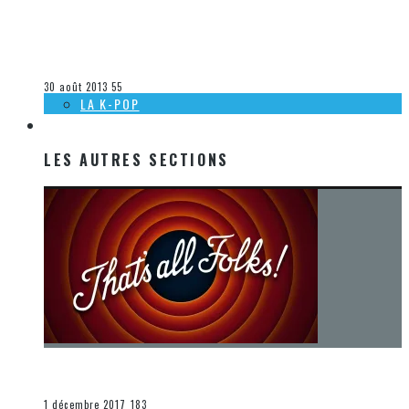
[ACTUALITÉ] SORTIES MUSICALES À VENIR CHEZ WARNER
MUSIC CANADA – 29 AOÛT 2013
Steve Lévesque
La musique
30 août 2013
55
LA K-POP
LES AUTRES SECTIONS
LES AUTRES SECTIONS
[Chronique] La fin d’une époque… et un renouveau
END
1 décembre 2017
183