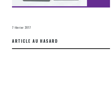
[Découverte Film] Assassination : Limited Edition –
Unboxing DVD & Blu-Ray
La Zone d'écoute
7 février 2017
ARTICLE AU HASARD