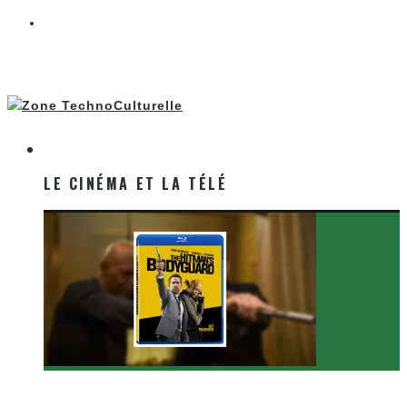
LE CINÉMA ET LA TÉLÉ
LE CINÉMA ET LA TÉLÉ
[Critique Film] The Hitman’s Bodyguard de Patrick
Hughes