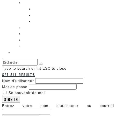
LES BANDES DESSINÉES
ENTRE LES CASES [BALADO]
LES SORTIES DES BANDES DESSINÉES
LA ZONE DE LECTURE [WEBCOMIC]]
LES CONVENTIONS
LES JEUX VIDÉO
LA TECHNO
LA ZONE D’ÉCOUTE
À propos
Type to search or hit ESC to close
SEE ALL RESULTS
Nom d'utilisateur
Mot de passe
Se souvenir de moi
SIGN IN
Entrez votre nom d'utilisateur ou courriel