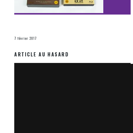
[Découverte Film] Assassination : Limited Edition –
Unboxing DVD & Blu-Ray
La Zone d'écoute
7 février 2017
ARTICLE AU HASARD