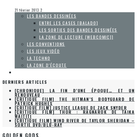
Collaboration Spéciale
La Zone d'écoute
21 février 2013
2
LES BANDES DESSINÉES
ENTRE LES CASES [BALADO]
LES SORTIES DES BANDES DESSINÉES
LA ZONE DE LECTURE [WEBCOMIC]]
LES CONVENTIONS
LES JEUX VIDÉO
LA TECHNO
LA ZONE D’ÉCOUTE
À PROPOS
DERNIERS ARTICLES
[CHRONIQUE] LA FIN D’UNE ÉPOQUE… ET UN
RENOUVEAU
[CRITIQUE FILM] THE HITMAN’S BODYGUARD DE
PATRICK HUGHES
[CRITIQUE FILM] JUSTICE LEAGUE DE ZACK SNYDER
[CRITIQUE FILM] THOR : RAGNAROK DE TAIKA
WAITITI
[CRITIQUE FILM] WIND RIVER DE TAYLOR SHERIDAN –
SORTIE DVD/BLU-RAY
GOLDEN GODS