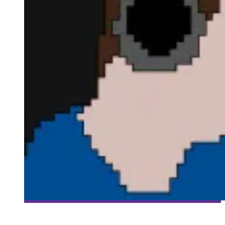
[HISTOIRES DE GAMERS] ÉPISODE 14: STEVE LEVESQUE