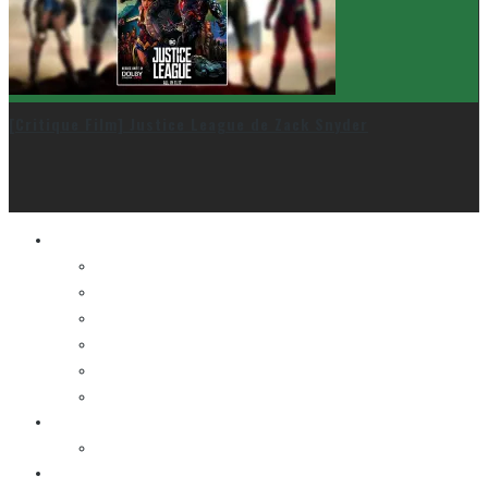
[Critique Film] Justice League de Zack Snyder
Le cinéma et la télé
FESTIVAL DU NOUVEAU CINÉMA
FESTIVAL FANTASIA
FESTIVAL SPASM
FESTIVAL STOP-MOTION MONTRÉAL
NEW YORK ASIAN FILM FESTIVAL
NEW YORK KOREAN FILM FESTIVAL
La musique
LA K-POP
Les autres sections