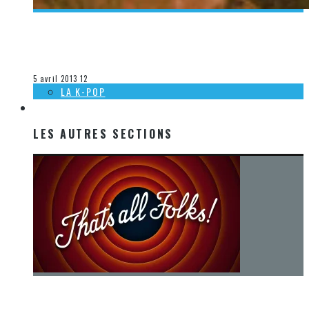
[ACTUALITÉ] CRYSTAL FIGHTERS DÉBARQUE SUR LE
NOUVEAU CONTINENT
Steve Lévesque
La musique
5 avril 2013
12
LA K-POP
LES AUTRES SECTIONS
LES AUTRES SECTIONS
[Chronique] La fin d’une époque… et un renouveau