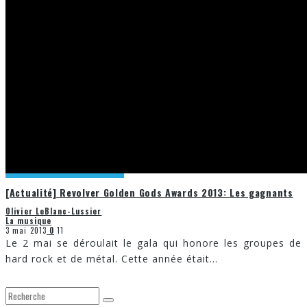
[Actualité] Revolver Golden Gods Awards 2013: Les gagnants
Olivier LeBlanc-Lussier
La musique
3 mai 2013
0
11
Le 2 mai se déroulait le gala qui honore les groupes de
hard rock et de métal. Cette année était
...