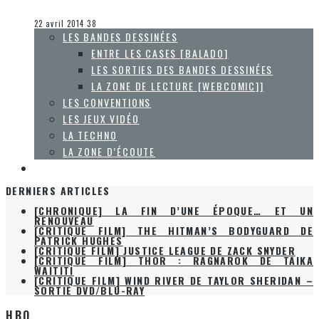
Olivier LeBlanc-Lussier
Les autres sections
22 avril 2014
38
LES BANDES DESSINÉES
ENTRE LES CASES [BALADO]
LES SORTIES DES BANDES DESSINÉES
LA ZONE DE LECTURE [WEBCOMIC]]
LES CONVENTIONS
LES JEUX VIDÉO
LA TECHNO
LA ZONE D’ÉCOUTE
À PROPOS
DERNIERS ARTICLES
[CHRONIQUE] LA FIN D’UNE ÉPOQUE… ET UN
RENOUVEAU
[CRITIQUE FILM] THE HITMAN’S BODYGUARD DE
PATRICK HUGHES
[CRITIQUE FILM] JUSTICE LEAGUE DE ZACK SNYDER
[CRITIQUE FILM] THOR : RAGNAROK DE TAIKA
WAITITI
[CRITIQUE FILM] WIND RIVER DE TAYLOR SHERIDAN –
SORTIE DVD/BLU-RAY
HBO