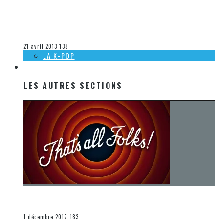
[CRITIQUE A&S] LINDSEY STIRLING, 22 MARS 2013 AU
THÉÂTRE CORONA VIRGIN MOBILE
Olivier LeBlanc-Lussier
La musique
21 avril 2013
138
LA K-POP
LES AUTRES SECTIONS
LES AUTRES SECTIONS
[Chronique] La fin d’une époque… et un renouveau
END
1 décembre 2017
183