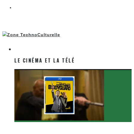
LE CINÉMA ET LA TÉLÉ
LE CINÉMA ET LA TÉLÉ
[Critique Film] The Hitman’s Bodyguard de Patrick
Hughes