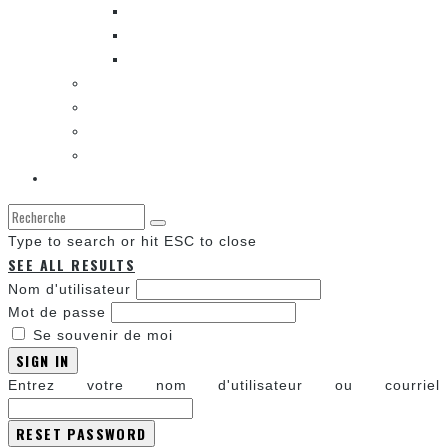
ENTRE LES CASES [BALADO]
LES SORTIES DES BANDES DESSINÉES
LA ZONE DE LECTURE [WEBCOMIC]]
LES CONVENTIONS
LES JEUX VIDÉO
LA TECHNO
LA ZONE D’ÉCOUTE
À propos
Type to search or hit ESC to close
SEE ALL RESULTS
Nom d'utilisateur
Mot de passe
Se souvenir de moi
SIGN IN
Entrez votre nom d'utilisateur ou courriel