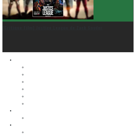
[Critique Film] Justice League de Zack Snyder
Le cinéma et la télé
FESTIVAL DU NOUVEAU CINÉMA
FESTIVAL FANTASIA
FESTIVAL SPASM
FESTIVAL STOP-MOTION MONTRÉAL
NEW YORK ASIAN FILM FESTIVAL
NEW YORK KOREAN FILM FESTIVAL
La musique
LA K-POP
Les autres sections
LES BANDES DESSINÉES