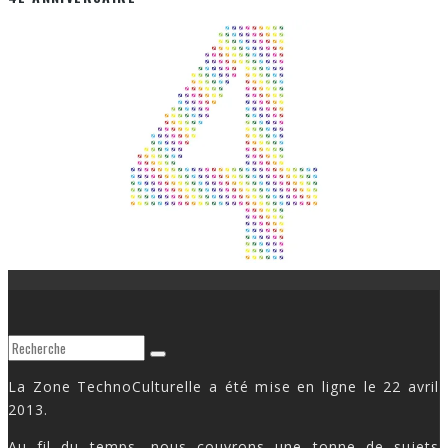
La Zone TechnoCulturelle a été mise en ligne le 22 avril
2013.
Au fil du temps, nous couvrons une tonne de sujets