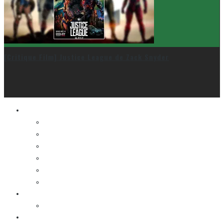
[Critique Film] Justice League de Zack Snyder
Le cinéma et la télé
FESTIVAL DU NOUVEAU CINÉMA
FESTIVAL FANTASIA
FESTIVAL SPASM
FESTIVAL STOP-MOTION MONTRÉAL
NEW YORK ASIAN FILM FESTIVAL
NEW YORK KOREAN FILM FESTIVAL
La musique
LA K-POP
Les autres sections