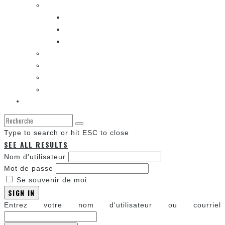
LES BANDES DESSINÉES
ENTRE LES CASES [BALADO]
LES SORTIES DES BANDES DESSINÉES
LA ZONE DE LECTURE [WEBCOMIC]]
LES CONVENTIONS
LES JEUX VIDÉO
LA TECHNO
LA ZONE D’ÉCOUTE
À propos
Type to search or hit ESC to close
SEE ALL RESULTS
Nom d'utilisateur
Mot de passe
Se souvenir de moi
SIGN IN
Entrez votre nom d'utilisateur ou courriel