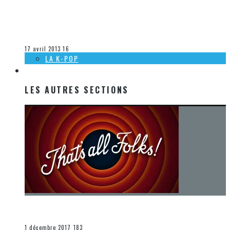
[ACTUALITÉ] SORTIES MUSICALES À VENIR CHEZ WARNER
MUSIC CANADA – 17 AVRIL 2013
Steve Lévesque
La musique
17 avril 2013
16
LA K-POP
LES AUTRES SECTIONS
LES AUTRES SECTIONS
[Chronique] La fin d’une époque… et un renouveau
END
1 décembre 2017
183