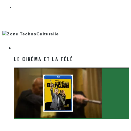
LE CINÉMA ET LA TÉLÉ
LE CINÉMA ET LA TÉLÉ
[Critique Film] The Hitman’s Bodyguard de Patrick
Hughes