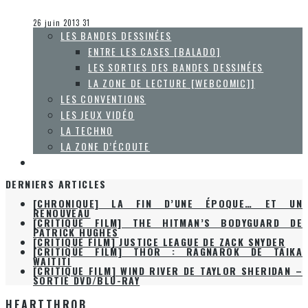
Olivier LeBlanc-Lussier
Les jeux vidéo
26 juin 2013
31
LES BANDES DESSINÉES
ENTRE LES CASES [BALADO]
LES SORTIES DES BANDES DESSINÉES
LA ZONE DE LECTURE [WEBCOMIC]]
LES CONVENTIONS
LES JEUX VIDÉO
LA TECHNO
LA ZONE D’ÉCOUTE
À PROPOS
DERNIERS ARTICLES
[CHRONIQUE] LA FIN D’UNE ÉPOQUE… ET UN
RENOUVEAU
[CRITIQUE FILM] THE HITMAN’S BODYGUARD DE
PATRICK HUGHES
[CRITIQUE FILM] JUSTICE LEAGUE DE ZACK SNYDER
[CRITIQUE FILM] THOR : RAGNAROK DE TAIKA
WAITITI
[CRITIQUE FILM] WIND RIVER DE TAYLOR SHERIDAN –
SORTIE DVD/BLU-RAY
HEARTTHROB