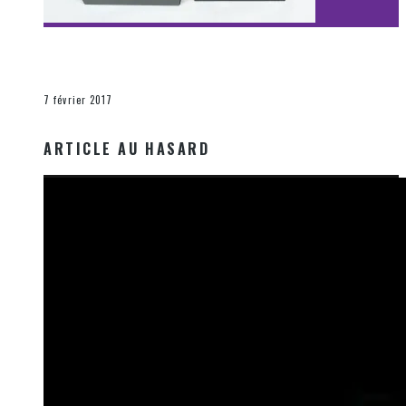
[Découverte Film] Assassination : Limited Edition –
Unboxing DVD & Blu-Ray
La Zone d'écoute
7 février 2017
ARTICLE AU HASARD