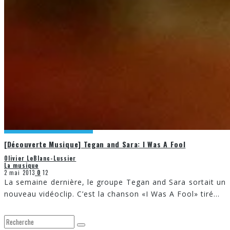
[Découverte Musique] Tegan and Sara: I Was A Fool
Olivier LeBlanc-Lussier
La musique
2 mai 2013
0
12
La semaine dernière, le groupe Tegan and Sara sortait un
nouveau vidéoclip. C’est la chanson «I Was A Fool» tiré
...