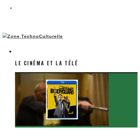
LE CINÉMA ET LA TÉLÉ
LE CINÉMA ET LA TÉLÉ
[Critique Film] The Hitman’s Bodyguard de Patrick
Hughes