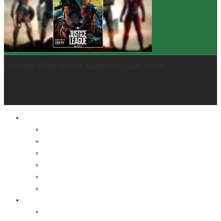
[Critique Film] Justice League de Zack Snyder
Le cinéma et la télé
FESTIVAL DU NOUVEAU CINÉMA
FESTIVAL FANTASIA
FESTIVAL SPASM
FESTIVAL STOP-MOTION MONTRÉAL
NEW YORK ASIAN FILM FESTIVAL
NEW YORK KOREAN FILM FESTIVAL
La musique
LA K-POP