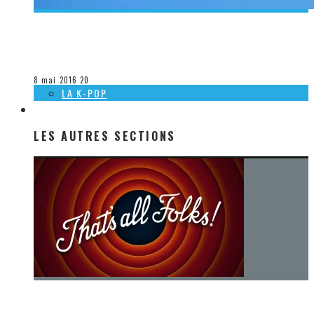
[DÉCOUVERTE K-POP] MES SUGGESTIONS DES VIDÉOCLIPS
K-POP DU 1ER AU 7 MAI 2016
Olivier LeBlanc-Lussier
La K-Pop
8 mai 2016
20
LA K-POP
LES AUTRES SECTIONS
LES AUTRES SECTIONS
[Chronique] La fin d’une époque… et un renouveau