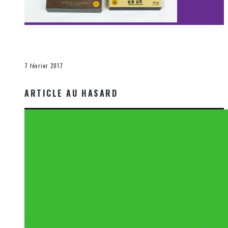
[Découverte Film] Assassination : Limited Edition –
Unboxing DVD & Blu-Ray
La Zone d'écoute
7 février 2017
ARTICLE AU HASARD