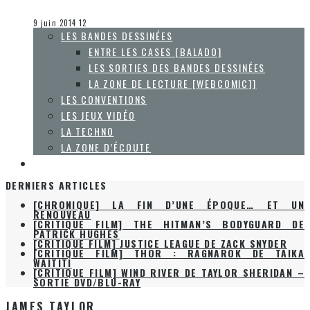
Olivier LeBlanc-Lussier
Les jeux vidéo
9 juin 2014
12
LES BANDES DESSINÉES
ENTRE LES CASES [BALADO]
LES SORTIES DES BANDES DESSINÉES
LA ZONE DE LECTURE [WEBCOMIC]]
LES CONVENTIONS
LES JEUX VIDÉO
LA TECHNO
LA ZONE D’ÉCOUTE
À PROPOS
DERNIERS ARTICLES
[CHRONIQUE] LA FIN D’UNE ÉPOQUE… ET UN
RENOUVEAU
[CRITIQUE FILM] THE HITMAN’S BODYGUARD DE
PATRICK HUGHES
[CRITIQUE FILM] JUSTICE LEAGUE DE ZACK SNYDER
[CRITIQUE FILM] THOR : RAGNAROK DE TAIKA
WAITITI
[CRITIQUE FILM] WIND RIVER DE TAYLOR SHERIDAN –
SORTIE DVD/BLU-RAY
JAMES TAYLOR