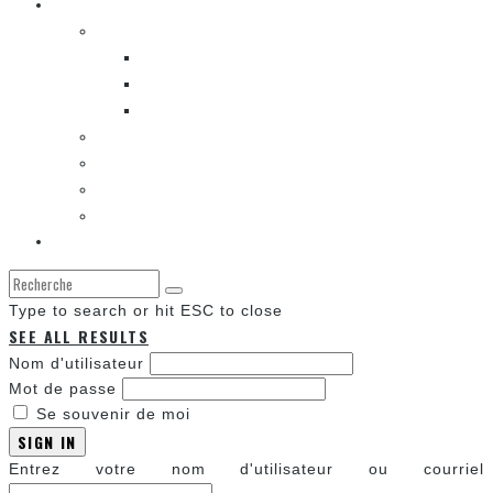
Les autres sections
LES BANDES DESSINÉES
ENTRE LES CASES [BALADO]
LES SORTIES DES BANDES DESSINÉES
LA ZONE DE LECTURE [WEBCOMIC]]
LES CONVENTIONS
LES JEUX VIDÉO
LA TECHNO
LA ZONE D’ÉCOUTE
À propos
Type to search or hit ESC to close
SEE ALL RESULTS
Nom d'utilisateur
Mot de passe
Se souvenir de moi
SIGN IN
Entrez votre nom d'utilisateur ou courriel