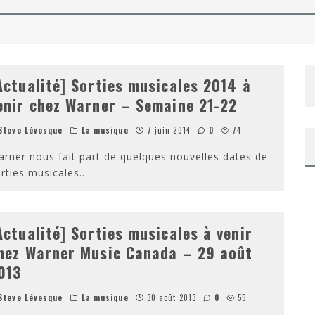
NAROK DE TAIKA WAITITI
 DE TAYLOR SHERIDAN – SORTIE DVD/BLU-RAY
Actualité] Sorties musicales 2014 à
enir chez Warner – Semaine 21-22
teve Lévesque
La musique
7 juin 2014
0
74
rner nous fait part de quelques nouvelles dates de
rties musicales.
...
Actualité] Sorties musicales à venir
hez Warner Music Canada – 29 août
013
teve Lévesque
La musique
30 août 2013
0
55