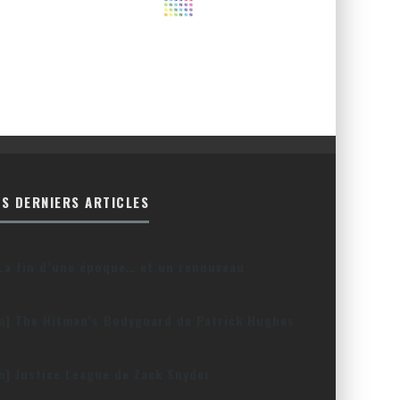
ES DERNIERS ARTICLES
La fin d’une époque… et un renouveau
lm] The Hitman’s Bodyguard de Patrick Hughes
lm] Justice League de Zack Snyder