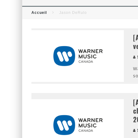
[CRITIQUE FILM] THOR : RAG
Accueil
Jason DeRulo
[CRITIQUE FILM] WIND RIVER
[
v
S
Wa
so
[
c
2
S