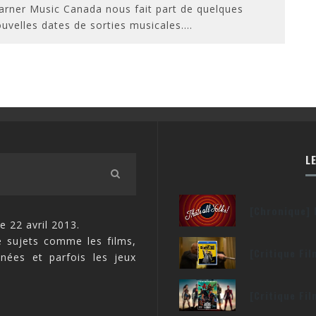
rner Music Canada nous fait part de quelques
uvelles dates de sorties musicales.
...
L
[Chronique] 
e 22 avril 2013.
 sujets comme les films,
[Critique Fi
inées et parfois les jeux
[Critique Fi