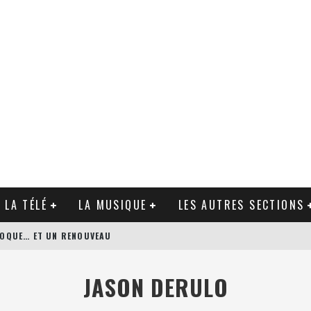
 LA TÉLÉ
LA MUSIQUE
LES AUTRES SECTIONS
ÉPOQUE… ET UN RENOUVEAU
N’S BODYGUARD DE PATRICK HUGHES
JASON DERULO
AGUE DE ZACK SNYDER