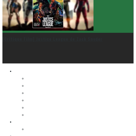
[Critique Film] Justice League de Zack Snyder
Le cinéma et la télé
FESTIVAL DU NOUVEAU CINÉMA
FESTIVAL FANTASIA
FESTIVAL SPASM
FESTIVAL STOP-MOTION MONTRÉAL
NEW YORK ASIAN FILM FESTIVAL
NEW YORK KOREAN FILM FESTIVAL
La musique
LA K-POP
Les autres sections
LES BANDES DESSINÉES