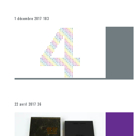
[Chronique] La fin d’une époque… et un renouveau
END
1 décembre 2017
183
[Chronique] 4 ans… et une autre année plein
d’aventures
Les autres sections
22 avril 2017
36