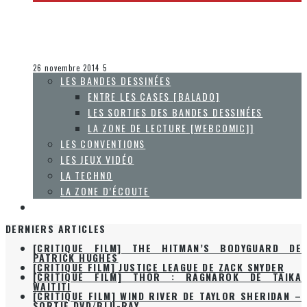
[ALL-NEW ENTRE LES CASES] ÉPISODE 2014.47 – SEMAINE
DU 19 AU 25 NOVEMBRE
Olivier LeBlanc-Lussier
Entre les cases [balado]
26 novembre 2014
5
LES BANDES DESSINÉES
ENTRE LES CASES [BALADO]
LES SORTIES DES BANDES DESSINÉES
LA ZONE DE LECTURE [WEBCOMIC]]
LES CONVENTIONS
LES JEUX VIDÉO
LA TECHNO
LA ZONE D’ÉCOUTE
À PROPOS
[CRITIQUE FILM] THE HITMAN’S BODYGUARD DE
DERNIERS ARTICLES
PATRICK HUGHES
[CRITIQUE FILM] JUSTICE LEAGUE DE ZACK SNYDER
[CRITIQUE FILM] THOR : RAGNAROK DE TAIKA
WAITITI
[CRITIQUE FILM] WIND RIVER DE TAYLOR SHERIDAN –
SORTIE DVD/BLU-RAY
[CHRONIQUE] LA FIN D’UNE ÉPOQUE… ET UN
RENOUVEAU