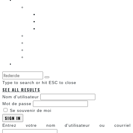
ENTRE LES CASES [BALADO]
LES SORTIES DES BANDES DESSINÉES
LA ZONE DE LECTURE [WEBCOMIC]]
LES CONVENTIONS
LES JEUX VIDÉO
LA TECHNO
LA ZONE D’ÉCOUTE
À propos
Type to search or hit ESC to close
SEE ALL RESULTS
Nom d'utilisateur
Mot de passe
Se souvenir de moi
SIGN IN
Entrez votre nom d'utilisateur ou courriel