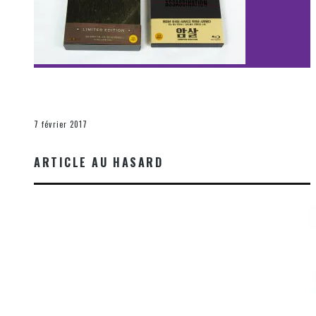
[Découverte Film] Assassination : Limited Edition –
Unboxing DVD & Blu-Ray
La Zone d'écoute
7 février 2017
ARTICLE AU HASARD