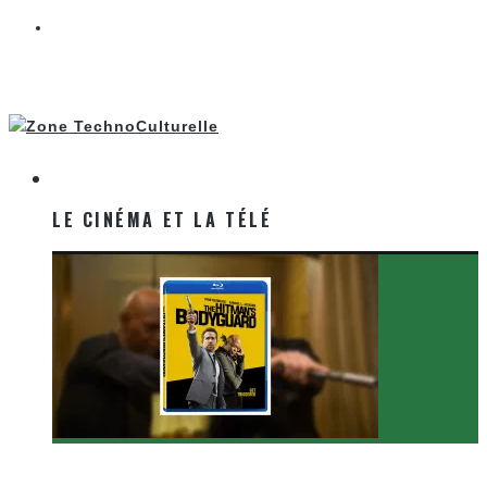
LE CINÉMA ET LA TÉLÉ
LE CINÉMA ET LA TÉLÉ
[Critique Film] The Hitman’s Bodyguard de Patrick
Hughes