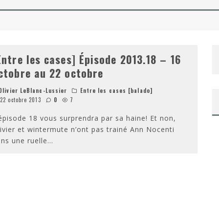
 DE TAYLOR SHERIDAN – SORTIE DVD/BLU-RAY
ÉPOQUE… ET UN RENOUVEAU
Entre les cases] Épisode 2013.18 – 16
ctobre au 22 octobre
livier LeBlanc-Lussier
Entre les cases [balado]
22 octobre 2013
0
7
épisode 18 vous surprendra par sa haine! Et non,
ivier et wintermute n’ont pas trainé Ann Nocenti
ns une ruelle
...