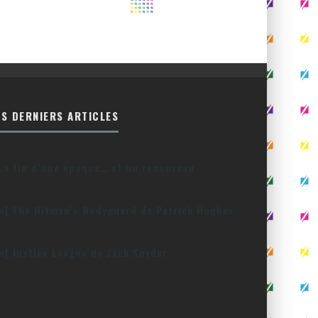
ES DERNIERS ARTICLES
La fin d’une époque… et un renouveau
lm] The Hitman’s Bodyguard de Patrick Hughes
lm] Justice League de Zack Snyder