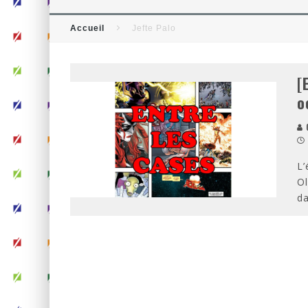
[CRITIQUE FILM] WIND RIVER
Accueil
Jefte Palo
[CHRONIQUE] LA FIN D’UNE 
[
o
O
L’
Ol
da