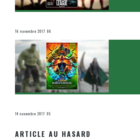
[Critique Film] Justice League de Zack Snyder
Le cinéma et la télévision
16 novembre 2017
86
[Critique Film] Thor : Ragnarok de Taika Waititi
Le cinéma et la télévision
14 novembre 2017
95
ARTICLE AU HASARD