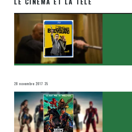
LE CINÉMA ET LA TÉLÉ
[Critique Film] The Hitman’s Bodyguard de Patrick Hu
Le cinéma et la télévision
28 novembre 2017
35