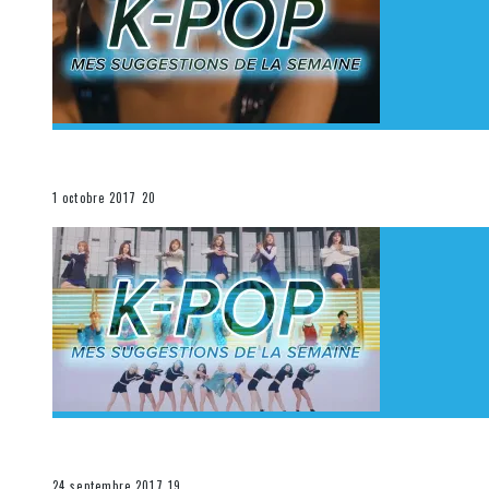
[Découverte K-Pop] Mes suggestions des vidéoclips K
La K-Pop
1 octobre 2017
20
[Découverte K-Pop] Mes suggestions des vidéoclips K-
La K-Pop
24 septembre 2017
19